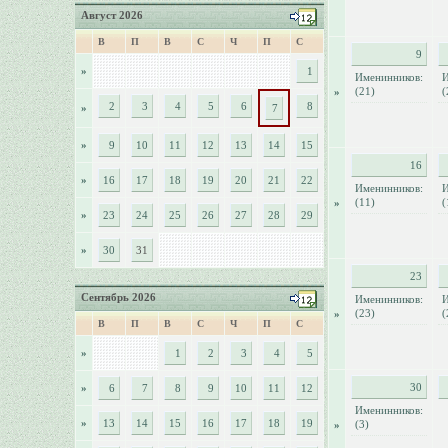
Август 2026
В
П
В
С
Ч
П
С
9
»
1
Именинников:
И
(21)
(
»
2
3
4
5
6
8
»
7
»
9
10
11
12
13
14
15
16
»
16
17
18
19
20
21
22
Именинников:
И
(11)
(
»
»
23
24
25
26
27
28
29
»
30
31
23
Сентябрь 2026
Именинников:
И
(23)
(
»
В
П
В
С
Ч
П
С
»
1
2
3
4
5
30
»
6
7
8
9
10
11
12
Именинников:
»
13
14
15
16
17
18
19
(3)
»