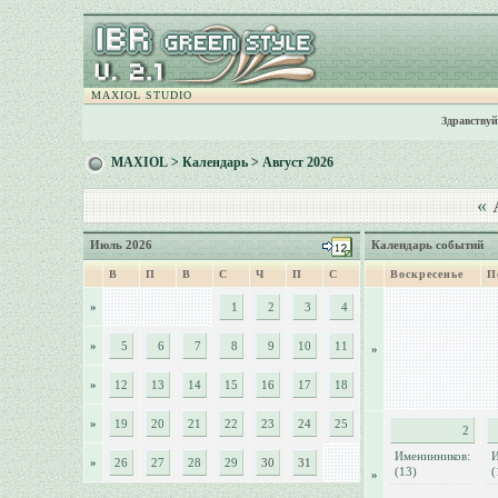
MAXIOL STUDIO
Здравствуй
MAXIOL
>
Календарь
> Август 2026
«
А
Июль 2026
Календарь событий
В
П
В
С
Ч
П
С
Воскресенье
П
»
1
2
3
4
»
5
6
7
8
9
10
11
»
»
12
13
14
15
16
17
18
»
19
20
21
22
23
24
25
2
Именинников:
И
»
26
27
28
29
30
31
(13)
(
»