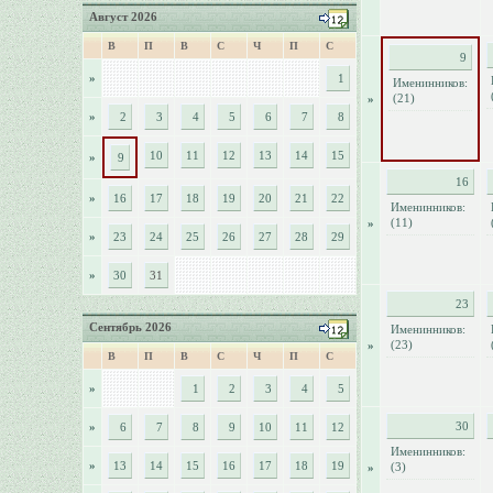
Август 2026
В
П
В
С
Ч
П
С
9
»
1
Именинников:
(21)
»
»
2
3
4
5
6
7
8
10
11
12
13
14
15
»
9
16
»
16
17
18
19
20
21
22
Именинников:
(11)
»
»
23
24
25
26
27
28
29
»
30
31
23
Сентябрь 2026
Именинников:
(23)
»
В
П
В
С
Ч
П
С
»
1
2
3
4
5
30
»
6
7
8
9
10
11
12
Именинников:
»
13
14
15
16
17
18
19
(3)
»