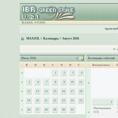
MAXIOL STUDIO
Здравствуй
MAXIOL
>
Календарь
> Август 2026
«
А
Июль 2026
Календарь событий
В
П
В
С
Ч
П
С
Воскресенье
»
1
2
3
4
»
5
6
7
8
9
10
11
»
»
12
13
14
15
16
17
18
»
19
20
21
22
23
24
25
2
Именинников:
»
26
27
28
29
30
31
(13)
»