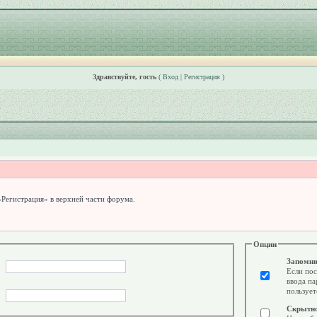
Здравствуйте, гость
(
Вход
|
Регистрация
)
«Регистрация» в верхней части форума.
Опции
Запомни
Если пос
ввода па
пользует
Скрытн