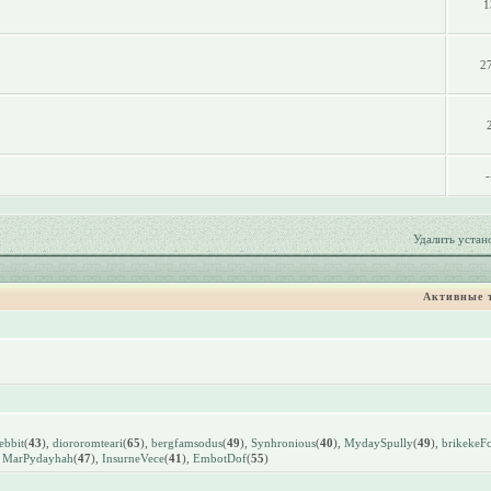
1
2
-
Удалить устан
Активные 
ebbit
(
43
),
diororomteari
(
65
),
bergfamsodus
(
49
),
Synhronious
(
40
),
MydaySpully
(
49
),
brikekeFc
,
MarPydayhah
(
47
),
InsurneVece
(
41
),
EmbotDof
(
55
)