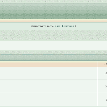
Здравствуйте, гость
(
Вход
|
Регистрация
)
Т
1 
3