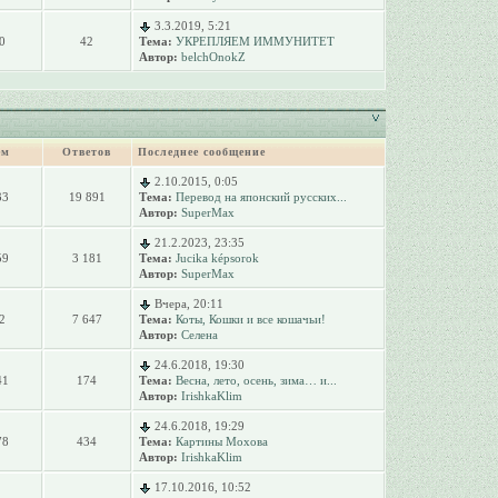
3.3.2019, 5:21
0
42
Тема:
УКРЕПЛЯЕМ ИММУНИТЕТ
Автор:
belchOnokZ
ем
Ответов
Последнее сообщение
2.10.2015, 0:05
33
19 891
Тема:
Перевод на японский русских...
Автор:
SuperMax
21.2.2023, 23:35
59
3 181
Тема:
Jucika képsorok
Автор:
SuperMax
Вчера, 20:11
2
7 647
Тема:
Коты, Кошки и все кошачьи!
Автор:
Селена
24.6.2018, 19:30
41
174
Тема:
Весна, лето, осень, зима… и...
Автор:
IrishkaKlim
24.6.2018, 19:29
78
434
Тема:
Картины Мохова
Автор:
IrishkaKlim
17.10.2016, 10:52