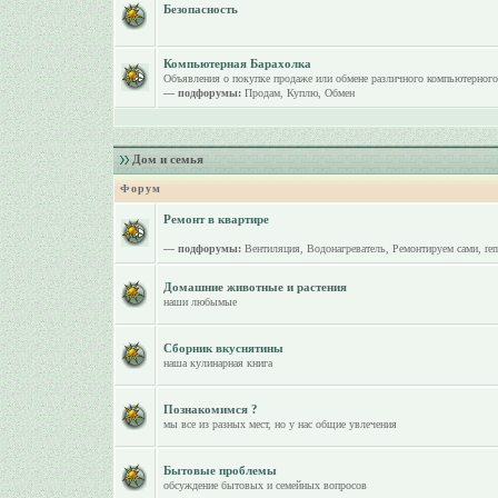
Безопасность
Компьютерная Барахолка
Объявления о покупке продаже или обмене различного компьютерного
— подфорумы:
Продам
,
Куплю
,
Обмен
Дом и семья
Форум
Ремонт в квартире
— подфорумы:
Вентиляция
,
Водонагреватель
,
Ремонтируем сами
,
re
Домашние животные и растения
наши любымые
Сборник вкуснятины
наша кулинарная книга
Познакомимся ?
мы все из разных мест, но у нас общие увлечения
Бытовые проблемы
обсуждение бытовых и семейных вопросов