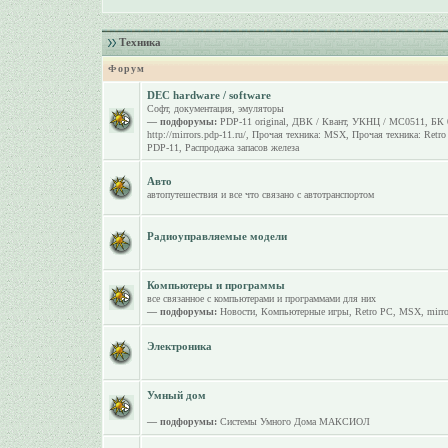
Техника
Форум
DEC hardware / software
Софт, документация, эмуляторы
— подфорумы:
PDP-11 original
,
ДВК / Квант
,
УКНЦ / МС0511
,
БК 
http://mirrors.pdp-11.ru/
,
Прочая техника: MSX
,
Прочая техника: Retr
PDP-11
,
Распродажа запасов железа
Авто
автопутешествия и все что связано с автотранспортом
Радиоуправляемые модели
Компьютеры и программы
все связанное с компьютерами и программами для них
— подфорумы:
Новости
,
Компьютерные игры
,
Retro PC
,
MSX
,
mirro
Электроника
Умный дом
— подфорумы:
Системы Умного Дома МАКСИОЛ