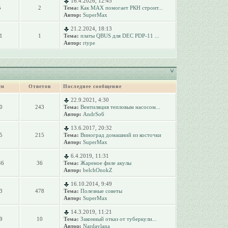
16.4.2026, 12:45
5
2
Тема:
Как MAX помогает РКН строит...
Автор:
SuperMax
21.2.2024, 18:13
1
1
Тема:
платы QBUS для DEC PDP-11 ...
Автор:
rtype
ем
Ответов
Последнее сообщение
22.9.2021, 4:30
0
243
Тема:
Вентиляция тепловым насосом...
Автор:
AndrSo6
13.6.2017, 20:32
5
215
Тема:
Виноград домашний из косточки
Автор:
SuperMax
6.4.2019, 11:31
46
36
Тема:
Жареное филе акулы
Автор:
belchOnokZ
16.10.2014, 9:49
3
478
Тема:
Полезные советы
Автор:
SuperMax
14.3.2019, 11:21
9
10
Тема:
Законный отказ от туберкули...
Автор:
Nardaylana