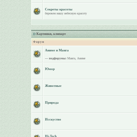
Секреты красоты
бережем нашу небесную красоту
Картинки, клипарт
Форум
Аниме и Манга
— подфорумы:
Манга
,
Аниме
Юмор
Животные
Природа
Исскуство
Hi-Tech