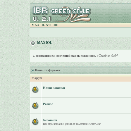
MAXIOL STUDIO
MAXIOL
Сегодня, 0:04
С возвращением, последний раз вы были здесь :
Новости форума
Форум
Наши новинки
Разное
Necomimi
Все про кошачьи ушки от компании Neurowear