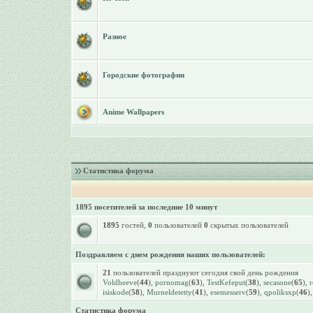
Разное
Городские фотографии
Anime Wallpapers
Статистика форума
1895 посетителей за последние 10 минут
1895
гостей,
0
пользователей
0
скрытых пользователей
Поздравляем с днем рождения наших пользователей:
21
пользователей празднуют сегодня свой день рождения
Voldheeve
(
44
),
pornomag
(
63
),
TestKefeput
(
38
),
secasone
(
65
),
r
isiskode
(
58
),
Murneldetetty
(
41
),
esemesserv
(
59
),
qpoliksxp
(
46
)
Статистика форума