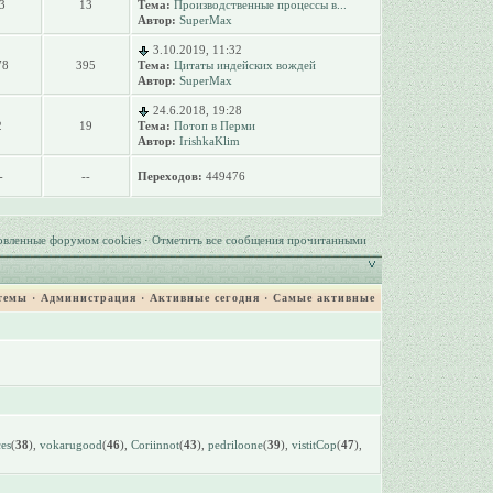
3
13
Тема:
Производственные процессы в...
Автор:
SuperMax
3.10.2019, 11:32
78
395
Тема:
Цитаты индейских вождей
Автор:
SuperMax
24.6.2018, 19:28
2
19
Тема:
Потоп в Перми
Автор:
IrishkaKlim
-
--
Переходов:
449476
овленные форумом cookies
·
Отметить все сообщения прочитанными
темы
·
Администрация
·
Активные сегодня
·
Самые активные
es
(
38
),
vokarugood
(
46
),
Coriinnot
(
43
),
pedriloone
(
39
),
vistitCop
(
47
),