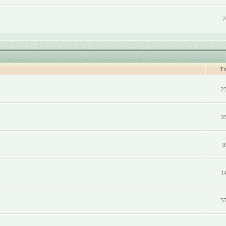
7
Т
2
3
9
1
5