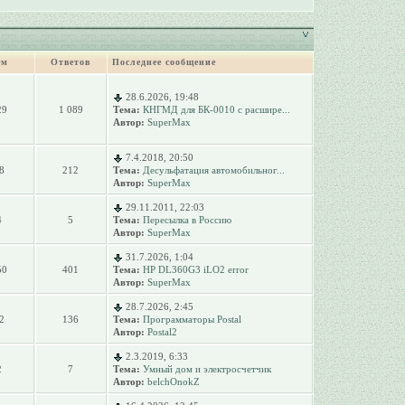
ем
Ответов
Последнее сообщение
28.6.2026, 19:48
29
1 089
Тема:
КНГМД для БК-0010 с расшире...
Автор:
SuperMax
7.4.2018, 20:50
8
212
Тема:
Десульфатация автомобильног...
Автор:
SuperMax
29.11.2011, 22:03
4
5
Тема:
Пересылка в Россию
Автор:
SuperMax
31.7.2026, 1:04
50
401
Тема:
HP DL360G3 iLO2 error
Автор:
SuperMax
28.7.2026, 2:45
2
136
Тема:
Программаторы Postal
Автор:
Postal2
2.3.2019, 6:33
2
7
Тема:
Умный дом и электросчетчик
Автор:
belchOnokZ