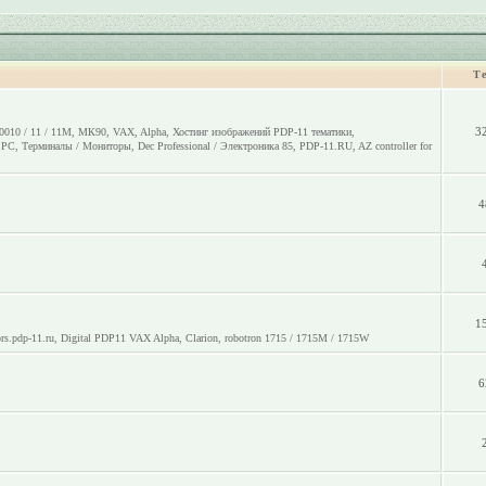
Т
3
0010 / 11 / 11M
,
МК90
,
VAX
,
Alpha
,
Хостинг изображений PDP-11 тематики
,
o PC
,
Терминалы / Мониторы
,
Dec Professional / Электроника 85
,
PDP-11.RU
,
AZ controller for
4
1
rs.pdp-11.ru
,
Digital PDP11 VAX Alpha
,
Clarion
,
robotron 1715 / 1715M / 1715W
6