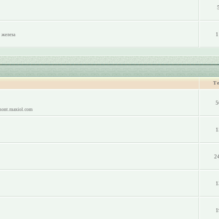
1
 железа
Т
5
mont.maxiol.com
1
2
1
1