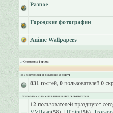
Разное
Городские фотографии
Anime Wallpapers
Статистика форума
831 посетителей за последние 10 минут
831
гостей,
0
пользователей
0
скр
Поздравляем с днем рождения наших пользователей:
12
пользователей празднуют сего
VVRyan
(
58
),
HPoint
(
56
),
Trorapp