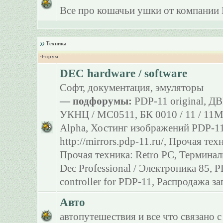
Все про кошачьи ушки от компании 
Техника
Форум
DEC hardware / software
Софт, документация, эмуляторы
— подфорумы:
PDP-11 original
,
ДВ
УКНЦ / МС0511
,
БК 0010 / 11 / 11
Alpha
,
Хостинг изображений PDP-11
http://mirrors.pdp-11.ru/
,
Прочая тех
Прочая техника: Retro PC
,
Терминал
Dec Professional / Электроника 85
,
P
controller for PDP-11
,
Распродажа за
Авто
автопутешествия и все что связано с