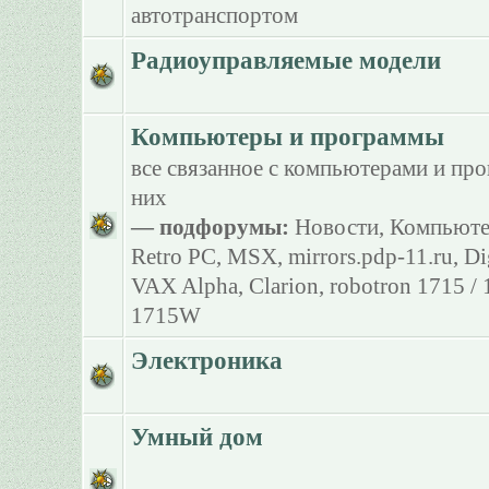
автотранспортом
Радиоуправляемые модели
Компьютеры и программы
все связанное с компьютерами и пр
них
— подфорумы:
Новости
,
Компьюте
Retro PC
,
MSX
,
mirrors.pdp-11.ru
,
Di
VAX Alpha
,
Clarion
,
robotron 1715 /
1715W
Электроника
Умный дом