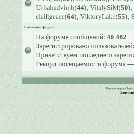
Urbabadvimb
(
44
),
VitalySiM
(
50
),
clailtgeace
(
64
),
ViktoryLake
(
55
),
S
Статистика форума
На форуме сообщений:
40 482
Зарегистрировано пользователей
Приветствуем последнего зарег
Рекорд посещаемости форума 
Русская версия
Invi
Зарегист