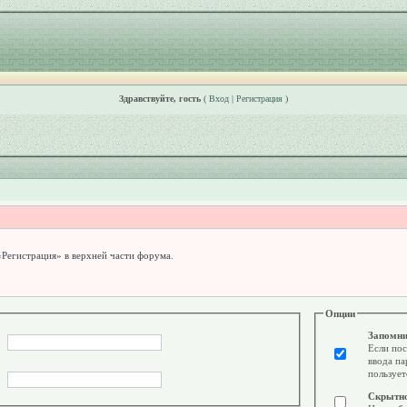
Здравствуйте, гость
(
Вход
|
Регистрация
)
«Регистрация» в верхней части форума.
Опции
Запомни
Если пос
ввода па
пользует
Скрытн