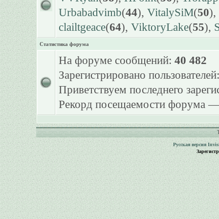
Urbabadvimb
(
44
),
VitalySiM
(
50
),
clailtgeace
(
64
),
ViktoryLake
(
55
),
S
Статистика форума
На форуме сообщений:
40 482
Зарегистрировано пользователей
Приветствуем последнего зарег
Рекорд посещаемости форума 
Русская версия
Invi
Зарегист