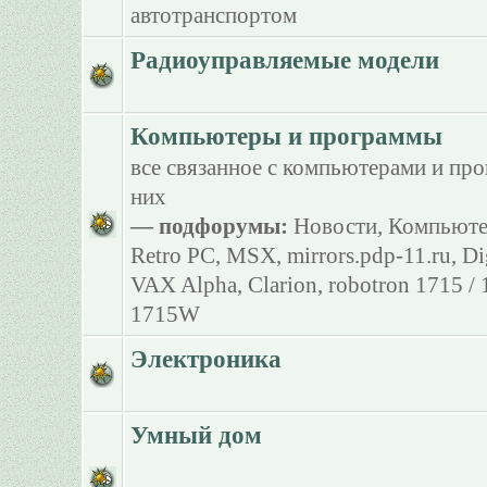
автотранспортом
Радиоуправляемые модели
Компьютеры и программы
все связанное с компьютерами и пр
них
— подфорумы:
Новости
,
Компьюте
Retro PC
,
MSX
,
mirrors.pdp-11.ru
,
Di
VAX Alpha
,
Clarion
,
robotron 1715 /
1715W
Электроника
Умный дом