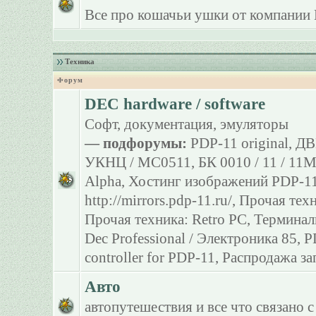
Все про кошачьи ушки от компании 
Техника
Форум
DEC hardware / software
Софт, документация, эмуляторы
— подфорумы:
PDP-11 original
,
ДВ
УКНЦ / МС0511
,
БК 0010 / 11 / 11
Alpha
,
Хостинг изображений PDP-11
http://mirrors.pdp-11.ru/
,
Прочая тех
Прочая техника: Retro PC
,
Терминал
Dec Professional / Электроника 85
,
P
controller for PDP-11
,
Распродажа за
Авто
автопутешествия и все что связано с