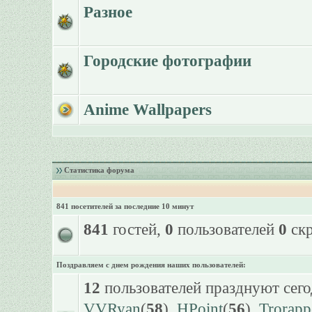
Разное
Городские фотографии
Anime Wallpapers
Статистика форума
841 посетителей за последние 10 минут
841
гостей,
0
пользователей
0
скр
Поздравляем с днем рождения наших пользователей:
12
пользователей празднуют сего
VVRyan
(
58
),
HPoint
(
56
),
Trorapp