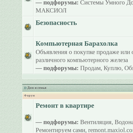
— подфорумы:
Системы Умного Д
МАКСИОЛ
Безопасность
Компьютерная Барахолка
Объявления о покупке продаже или 
различного компьютерного железа
— подфорумы:
Продам
,
Куплю
,
Об
Дом и семья
Форум
Ремонт в квартире
— подфорумы:
Вентиляция
,
Водона
Ремонтируем сами
,
remont.maxiol.c