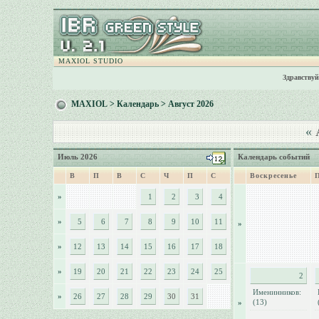
MAXIOL STUDIO
Здравствуй
MAXIOL
>
Календарь
> Август 2026
«
А
Июль 2026
Календарь событий
В
П
В
С
Ч
П
С
Воскресенье
»
1
2
3
4
»
5
6
7
8
9
10
11
»
»
12
13
14
15
16
17
18
»
19
20
21
22
23
24
25
2
Именинников:
»
26
27
28
29
30
31
(13)
»