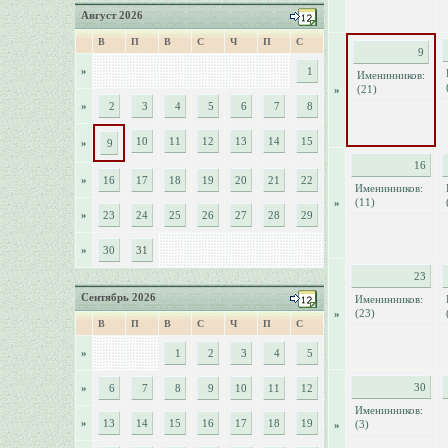
Август 2026
В
П
В
С
Ч
П
С
9
»
1
Именинников:
(21)
»
»
2
3
4
5
6
7
8
10
11
12
13
14
15
»
9
16
»
16
17
18
19
20
21
22
Именинников:
(11)
»
»
23
24
25
26
27
28
29
»
30
31
23
Сентябрь 2026
Именинников:
(23)
»
В
П
В
С
Ч
П
С
»
1
2
3
4
5
30
»
6
7
8
9
10
11
12
Именинников:
»
13
14
15
16
17
18
19
(3)
»