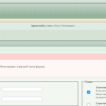
Здравствуйте, гость
(
Вход
|
Регистрация
)
«Регистрация» в верхней части форума.
Опции
Запомни
Если пос
ввода па
пользует
Скрытн