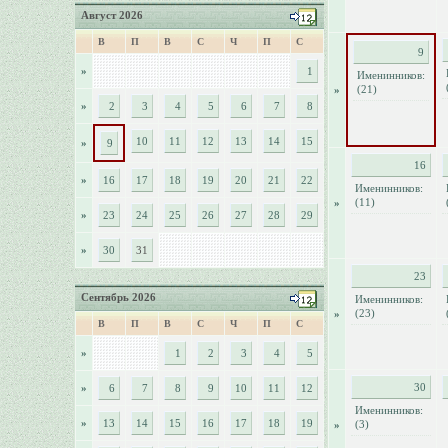
Август 2026
В
П
В
С
Ч
П
С
9
»
1
Именинников:
(21)
»
»
2
3
4
5
6
7
8
10
11
12
13
14
15
»
9
16
»
16
17
18
19
20
21
22
Именинников:
(11)
»
»
23
24
25
26
27
28
29
»
30
31
23
Сентябрь 2026
Именинников:
(23)
»
В
П
В
С
Ч
П
С
»
1
2
3
4
5
30
»
6
7
8
9
10
11
12
Именинников:
»
13
14
15
16
17
18
19
(3)
»