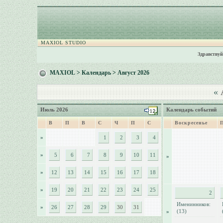
MAXIOL STUDIO
Здравствуй
MAXIOL
>
Календарь
> Август 2026
«
А
Июль 2026
Календарь событий
В
П
В
С
Ч
П
С
Воскресенье
»
1
2
3
4
»
5
6
7
8
9
10
11
»
»
12
13
14
15
16
17
18
»
19
20
21
22
23
24
25
2
Именинников:
»
26
27
28
29
30
31
(13)
»