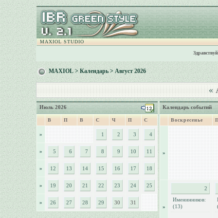
MAXIOL STUDIO
Здравствуй
MAXIOL
>
Календарь
> Август 2026
«
А
Июль 2026
Календарь событий
В
П
В
С
Ч
П
С
Воскресенье
»
1
2
3
4
»
5
6
7
8
9
10
11
»
»
12
13
14
15
16
17
18
»
19
20
21
22
23
24
25
2
Именинников:
»
26
27
28
29
30
31
(13)
»