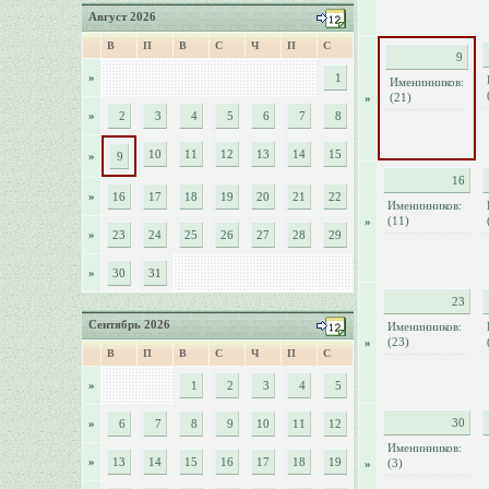
Август 2026
В
П
В
С
Ч
П
С
9
»
1
Именинников:
(21)
»
»
2
3
4
5
6
7
8
10
11
12
13
14
15
»
9
16
»
16
17
18
19
20
21
22
Именинников:
(11)
»
»
23
24
25
26
27
28
29
»
30
31
23
Сентябрь 2026
Именинников:
(23)
»
В
П
В
С
Ч
П
С
»
1
2
3
4
5
30
»
6
7
8
9
10
11
12
Именинников:
»
13
14
15
16
17
18
19
(3)
»