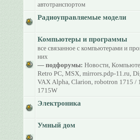
автотранспортом
Радиоуправляемые модели
Компьютеры и программы
все связанное с компьютерами и пр
них
— подфорумы:
Новости
,
Компьюте
Retro PC
,
MSX
,
mirrors.pdp-11.ru
,
Di
VAX Alpha
,
Clarion
,
robotron 1715 /
1715W
Электроника
Умный дом