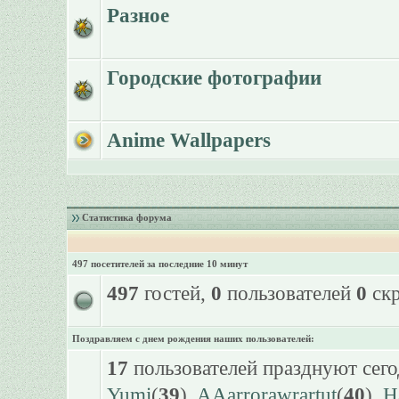
Разное
Городские фотографии
Anime Wallpapers
Статистика форума
497 посетителей за последние 10 минут
497
гостей,
0
пользователей
0
скр
Поздравляем с днем рождения наших пользователей:
17
пользователей празднуют сего
Yumi
(
39
),
AAarrorawrartut
(
40
),
H