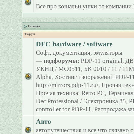
Все про кошачьи ушки от компании 
Техника
Форум
DEC hardware / software
Софт, документация, эмуляторы
— подфорумы:
PDP-11 original
,
ДВ
УКНЦ / МС0511
,
БК 0010 / 11 / 11
Alpha
,
Хостинг изображений PDP-11
http://mirrors.pdp-11.ru/
,
Прочая тех
Прочая техника: Retro PC
,
Терминал
Dec Professional / Электроника 85
,
P
controller for PDP-11
,
Распродажа за
Авто
автопутешествия и все что связано с