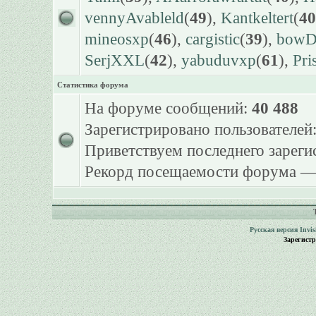
vennyAvableld
(
49
),
Kantkeltert
(
40
mineosxp
(
46
),
cargistic
(
39
),
bowDr
SerjXXL
(
42
),
yabuduvxp
(
61
),
Pri
Статистика форума
На форуме сообщений:
40 488
Зарегистрировано пользователей
Приветствуем последнего зарег
Рекорд посещаемости форума 
Русская версия
Invi
Зарегист