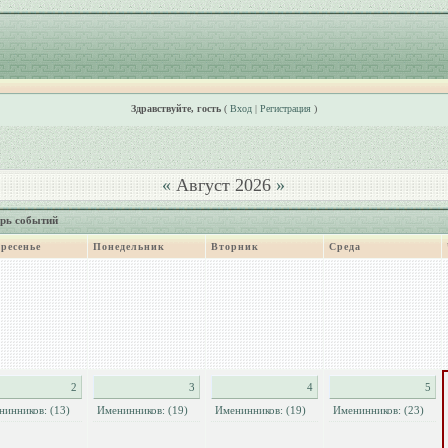
Здравствуйте, гость
(
Вход
|
Регистрация
)
«
Август 2026
»
рь событий
ресенье
Понедельник
Вторник
Среда
2
3
4
5
нинников: (13)
Именинников: (19)
Именинников: (19)
Именинников: (23)