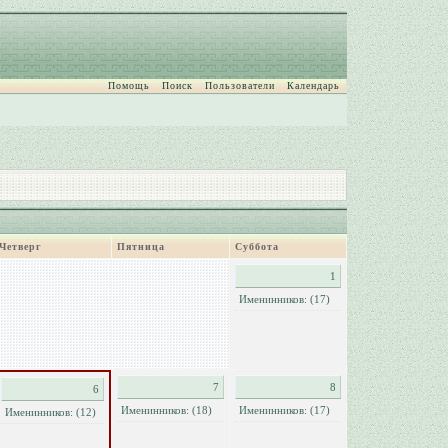
Помощь
Поиск
Пользователи
Календарь
Четверг
Пятница
Суббота
1
Именинников: (17)
7
8
6
Именинников: (18)
Именинников: (17)
Именинников: (12)