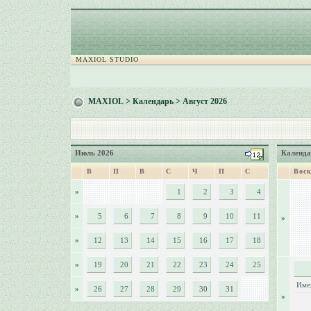
MAXIOL STUDIO
MAXIOL
>
Календарь
> Август 2026
Июль 2026
Календа
В
П
В
С
Ч
П
С
Воск
»
1
2
3
4
»
5
6
7
8
9
10
11
»
»
12
13
14
15
16
17
18
»
19
20
21
22
23
24
25
Име
»
26
27
28
29
30
31
»