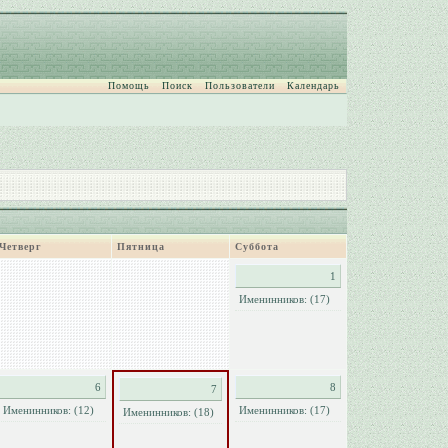
Помощь
Поиск
Пользователи
Календарь
Четверг
Пятница
Суббота
1
Именинников: (17)
6
8
7
Именинников: (12)
Именинников: (17)
Именинников: (18)