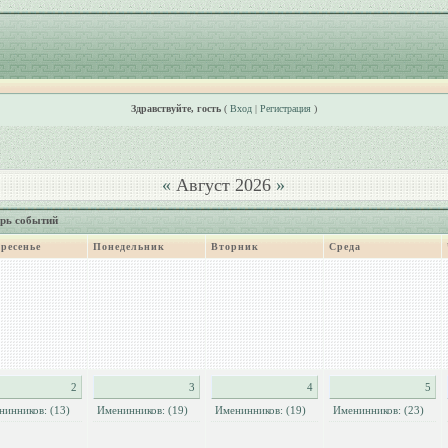
Здравствуйте, гость
(
Вход
|
Регистрация
)
«
Август 2026
»
рь событий
ресенье
Понедельник
Вторник
Среда
2
3
4
5
нинников: (13)
Именинников: (19)
Именинников: (19)
Именинников: (23)