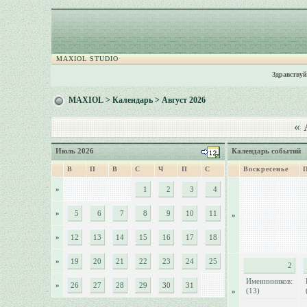
MAXIOL STUDIO
Здравствуй
MAXIOL
>
Календарь
> Август 2026
«
А
Июль 2026
Календарь событий
В
П
В
С
Ч
П
С
Воскресенье
»
1
2
3
4
»
5
6
7
8
9
10
11
»
»
12
13
14
15
16
17
18
»
19
20
21
22
23
24
25
2
Именинников:
»
26
27
28
29
30
31
(13)
»