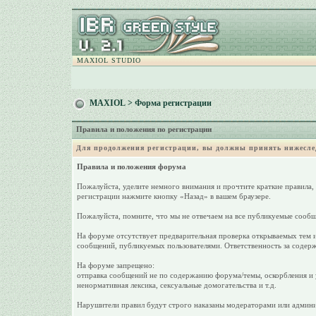
MAXIOL STUDIO
MAXIOL
> Форма регистрации
Правила и положения по регистрации
Для продолжения регистрации, вы должны принять нижесле
Правила и положения форума
Пожалуйста, уделите немного внимания и прочтите краткие правила,
регистрации нажмите кнопку «Назад» в вашем браузере.
Пожалуйста, помните, что мы не отвечаем на все публикуемые сообщ
На форуме отсутствует предварительная проверка открываемых тем и
сообщений, публикуемых пользователями. Ответственность за содерж
На форуме запрещено:
отправка сообщений не по содержанию форума/темы, оскорбления и у
ненормативная лексика, сексуальные домогательства и т.д.
Нарушители правил будут строго наказаны модераторами или админи