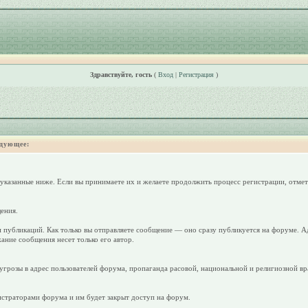
Здравствуйте, гость
(
Вход
|
Регистрация
)
дующее:
 указанные ниже. Если вы принимаете их и желаете продолжить процесс регистрации, отмет
ения.
 публикаций. Как только вы отправляете сообщение — оно сразу публикуется на форуме. А
ание сообщения несет только его автор.
грозы в адрес пользователей форума, пропаганда расовой, национальной и религиозной вр
страторами форума и им будет закрыт доступ на форум.