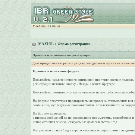
MAXIOL STUDIO
MAXIOL
> Форма регистрации
Правила и положения по регистрации
Для продолжения регистрации, вы должны принять нижесле
Правила и положения форума
Пожалуйста, уделите немного внимания и прочтите краткие правила,
регистрации нажмите кнопку «Назад» в вашем браузере.
Пожалуйста, помните, что мы не отвечаем на все публикуемые сообщ
На форуме отсутствует предварительная проверка открываемых тем и
сообщений, публикуемых пользователями. Ответственность за содерж
На форуме запрещено:
отправка сообщений не по содержанию форума/темы, оскорбления и у
ненормативная лексика, сексуальные домогательства и т.д.
Нарушители правил будут строго наказаны модераторами или админи