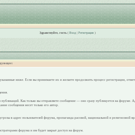
Здравствуйте, гость
(
Вход
|
Регистрация
)
дующее:
 указанные ниже. Если вы принимаете их и желаете продолжить процесс регистрации, отмет
ения.
 публикаций. Как только вы отправляете сообщение — оно сразу публикуется на форуме. А
ание сообщения несет только его автор.
грозы в адрес пользователей форума, пропаганда расовой, национальной и религиозной вр
страторами форума и им будет закрыт доступ на форум.