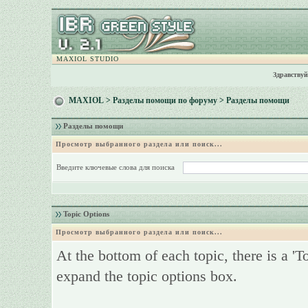
MAXIOL STUDIO
Здравствуй
MAXIOL
>
Разделы помощи по форуму
> Разделы помощи
Разделы помощи
Просмотр выбранного раздела или поиск...
Введите ключевые слова для поиска
Topic Options
Просмотр выбранного раздела или поиск...
At the bottom of each topic, there is a 'T
expand the topic options box.