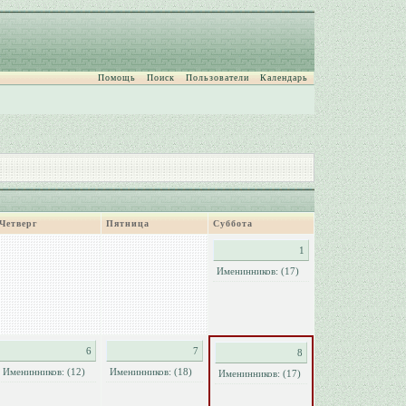
Помощь
Поиск
Пользователи
Календарь
Четверг
Пятница
Суббота
1
Именинников: (17)
6
7
8
Именинников: (12)
Именинников: (18)
Именинников: (17)