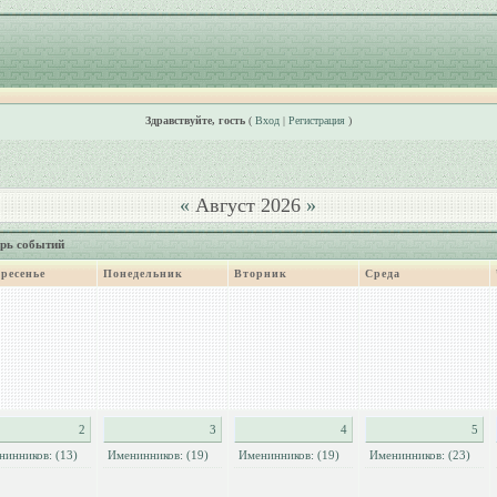
Здравствуйте, гость
(
Вход
|
Регистрация
)
«
Август 2026
»
рь событий
ресенье
Понедельник
Вторник
Среда
2
3
4
5
нинников: (13)
Именинников: (19)
Именинников: (19)
Именинников: (23)