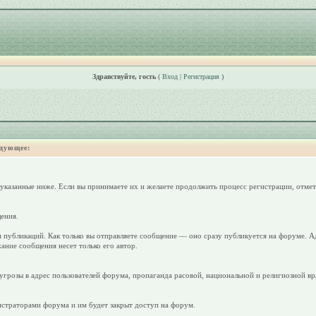
Здравствуйте, гость
(
Вход
|
Регистрация
)
дующее:
 указанные ниже. Если вы принимаете их и желаете продолжить процесс регистрации, отмет
ения.
 публикаций. Как только вы отправляете сообщение — оно сразу публикуется на форуме. А
ание сообщения несет только его автор.
грозы в адрес пользователей форума, пропаганда расовой, национальной и религиозной вр
страторами форума и им будет закрыт доступ на форум.