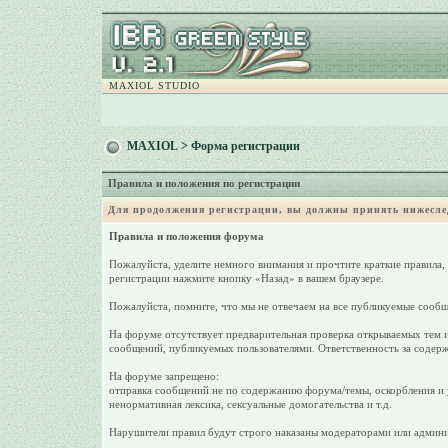
MAXIOL STUDIO
MAXIOL
> Форма регистрации
Правила и положения по регистрации
Для продолжения регистрации, вы должны принять нижесле
Правила и положения форума
Пожалуйста, уделите немного внимания и прочтите краткие правила,
регистрации нажмите кнопку «Назад» в вашем браузере.
Пожалуйста, помните, что мы не отвечаем на все публикуемые сообщ
На форуме отсутствует предварительная проверка открываемых тем и
сообщений, публикуемых пользователями. Ответственность за содерж
На форуме запрещено:
отправка сообщений не по содержанию форума/темы, оскорбления и у
ненормативная лексика, сексуальные домогательства и т.д.
Нарушители правил будут строго наказаны модераторами или админи