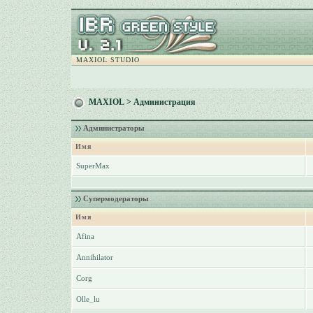
MAXIOL STUDIO
MAXIOL
> Администрация
Администраторы
Имя
SuperMax
Супермодераторы
Имя
Afina
Annihilator
Corg
Olle_lu