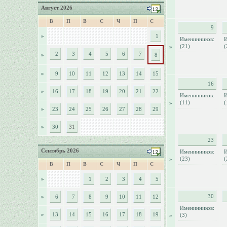
Август 2026
В
П
В
С
Ч
П
С
9
»
1
Именинников:
И
(21)
(
»
2
3
4
5
6
7
»
8
»
9
10
11
12
13
14
15
16
»
16
17
18
19
20
21
22
Именинников:
И
(11)
(
»
»
23
24
25
26
27
28
29
»
30
31
23
Сентябрь 2026
Именинников:
И
(23)
(
»
В
П
В
С
Ч
П
С
»
1
2
3
4
5
30
»
6
7
8
9
10
11
12
Именинников:
»
13
14
15
16
17
18
19
(3)
»