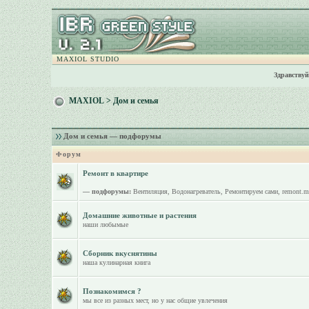
MAXIOL STUDIO
Здравствуй
MAXIOL
>
Дом и семья
Дом и семья — подфорумы
Форум
Ремонт в квартире
— подфорумы:
Вентиляция
,
Водонагреватель
,
Ремонтируем сами
,
remont.m
Домашние животные и растения
наши любымые
Сборник вкуснятины
наша кулинарная книга
Познакомимся ?
мы все из разных мест, но у нас общие увлечения