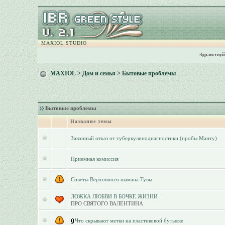
MAXIOL STUDIO
Здравствуй
MAXIOL
>
Дом и семья
>
Бытовые проблемы
Бытовые проблемы
Название темы
Законный отказ от туберкулинодиагностики (пробы Манту)
Приемная комиссия
Советы Верховного шамана Тувы
ЛОЖКА ЛЮБВИ В БОЧКЕ ЖИЗНИ
ПРО СВЯТОГО ВАЛЕНТИНА
Что скрывают метки на пластиковой бутылке