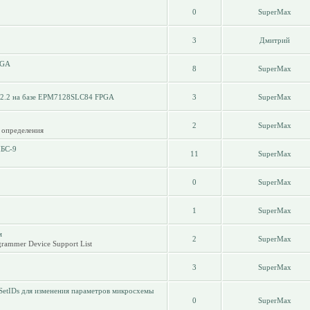
0
SuperMax
3
Дмитрий
PGA
8
SuperMax
v2.2 на базе EPM7128SLC84 FPGA
3
SuperMax
2
SuperMax
 определения
МБС-9
11
SuperMax
0
SuperMax
1
SuperMax
м
2
SuperMax
rammer Device Support List
3
SuperMax
xSetIDs для изменения параметров микросхемы
0
SuperMax