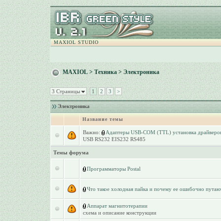
MAXIOL STUDIO
MAXIOL
>
Техника
>
Электроника
3 Страницы
1
2
3
>
Электроника
Название темы
Важно:
Адаптеры USB-COM (TTL) установка драйверов
USB RS232 EIS232 RS485
Темы форума
Программаторы Postal
Что такое холодная пайка и почему ее ошибочно путаю
Аппарат магнитотерапии
схема и описание конструкции