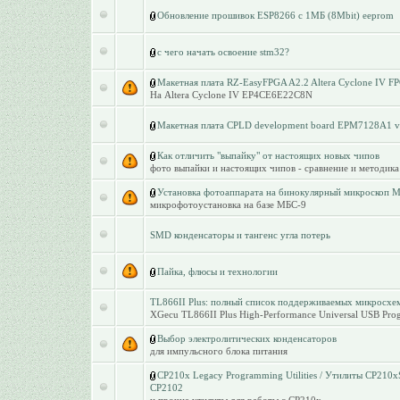
Обновление прошивок ESP8266 c 1МБ (8Mbit) eeprom
с чего начать освоение stm32?
Макетная плата RZ-EasyFPGA A2.2 Altera Cyclone IV F
На Altera Cyclone IV EP4CE6E22C8N
Макетная плата CPLD development board EPM7128A1 
Как отличить "выпайку" от настоящих новых чипов
фото выпайки и настоящих чипов - сравнение и методика
Установка фотоаппарата на бинокулярный микроскоп 
микрофотоустановка на базе МБС-9
SMD конденсаторы и тангенс угла потерь
Пайка, флюсы и технологии
TL866II Plus: полный список поддерживаемых микросхе
XGecu TL866II Plus High-Performance Universal USB Prog
Выбор электролитических конденсаторов
для импульсного блока питания
CP210x Legacy Programming Utilities / Утилиты CP210
CP2102