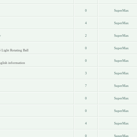
0
SuperMax
4
SuperMax
у
2
SuperMax
0
SuperMax
 Light Rotating Ball
0
SuperMax
glish information
3
SuperMax
7
SuperMax
0
SuperMax
0
SuperMax
4
SuperMax
0
SuperMax