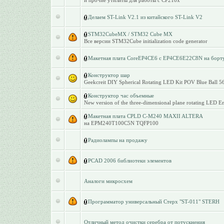
и прочие утилиты для работы с CP210x
Делаем ST-Link V2.1 из китайского ST-Link V2
STM32CubeMX / STM32 Cube MX
Все версии STM32Cube initialization code generator
Макетная плата CoreEP4CE6 с EP4CE6E22C8N на борт
Конструктор шар
Geekcreit DIY Spherical Rotating LED Kit POV Blue Ball 56
Конструктор час объемные
New version of the three-dimensional plane rotating LED En
Макетная плата CPLD C-M240 MAXII ALTERA
на EPM240T100C5N TQFP100
Радиолампы на продажу
PCAD 2006 библиотеки элементов
Аналоги микросхем
Программатор универсальный Стерх "ST-011" STERH
Отличный метод очистки серебра от потускнения