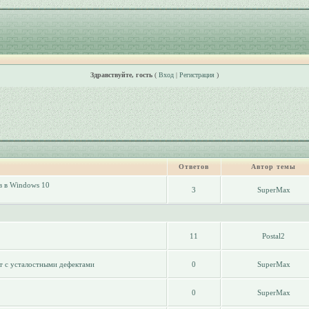
Здравствуйте, гость
(
Вход
|
Регистрация
)
Ответов
Автор темы
 в Windows 10
3
SuperMax
11
Postal2
т с усталостными дефектами
0
SuperMax
0
SuperMax