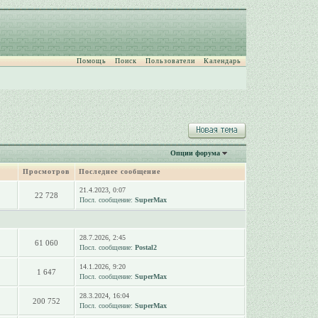
Помощь
Поиск
Пользователи
Календарь
Опции форума
Просмотров
Последнее сообщение
21.4.2023, 0:07
22 728
Посл. сообщение:
SuperMax
28.7.2026, 2:45
61 060
Посл. сообщение:
Postal2
14.1.2026, 9:20
1 647
Посл. сообщение:
SuperMax
28.3.2024, 16:04
200 752
Посл. сообщение:
SuperMax