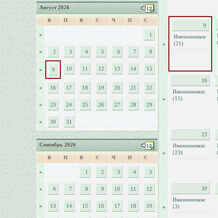
Август 2026
В
П
В
С
Ч
П
С
9
»
1
Именинников:
(21)
»
»
2
3
4
5
6
7
8
10
11
12
13
14
15
»
9
16
»
16
17
18
19
20
21
22
Именинников:
(11)
»
»
23
24
25
26
27
28
29
»
30
31
23
Сентябрь 2026
Именинников:
(23)
»
В
П
В
С
Ч
П
С
»
1
2
3
4
5
30
»
6
7
8
9
10
11
12
Именинников:
»
13
14
15
16
17
18
19
(3)
»