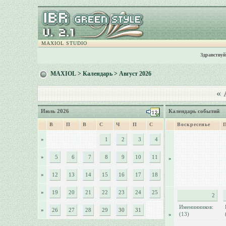
MAXIOL STUDIO
Здравствуй
MAXIOL
>
Календарь
> Август 2026
«
А
Июль 2026
Календарь событий
В
П
В
С
Ч
П
С
Воскресенье
»
1
2
3
4
»
5
6
7
8
9
10
11
»
»
12
13
14
15
16
17
18
»
19
20
21
22
23
24
25
2
Именинников:
»
26
27
28
29
30
31
(13)
»