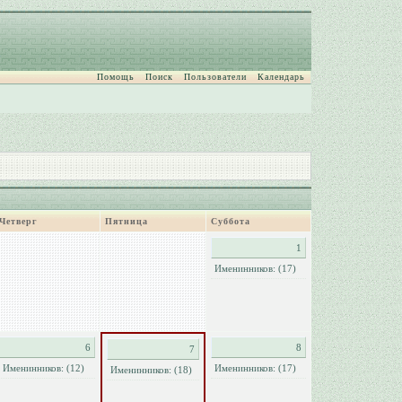
Помощь
Поиск
Пользователи
Календарь
Четверг
Пятница
Суббота
1
Именинников: (17)
6
8
7
Именинников: (12)
Именинников: (17)
Именинников: (18)