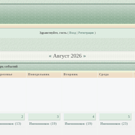
Здравствуйте, гость
(
Вход
|
Регистрация
)
«
Август 2026
»
рь событий
ресенье
Понедельник
Вторник
Среда
2
3
4
5
нинников: (13)
Именинников: (19)
Именинников: (19)
Именинников: (23)