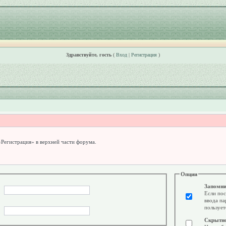
Здравствуйте, гость
(
Вход
|
Регистрация
)
«Регистрация» в верхней части форума.
Опции
Запомни
Если пос
ввода па
пользует
Скрытн