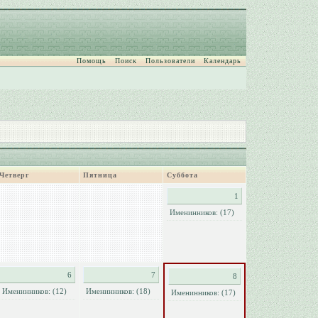
Помощь
Поиск
Пользователи
Календарь
Четверг
Пятница
Суббота
1
Именинников: (17)
6
7
8
Именинников: (12)
Именинников: (18)
Именинников: (17)