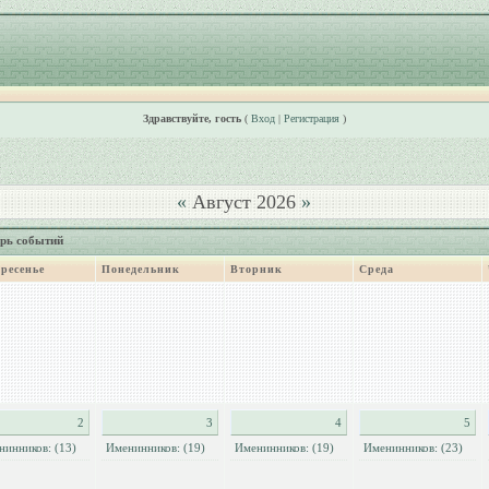
Здравствуйте, гость
(
Вход
|
Регистрация
)
«
Август 2026
»
рь событий
ресенье
Понедельник
Вторник
Среда
2
3
4
5
нинников: (13)
Именинников: (19)
Именинников: (19)
Именинников: (23)