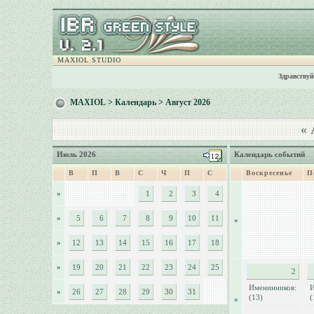
MAXIOL STUDIO
Здравствуй
MAXIOL
>
Календарь
> Август 2026
«
А
Июль 2026
Календарь событий
В
П
В
С
Ч
П
С
Воскресенье
П
»
1
2
3
4
»
5
6
7
8
9
10
11
»
»
12
13
14
15
16
17
18
»
19
20
21
22
23
24
25
2
Именинников:
И
»
26
27
28
29
30
31
(13)
(
»