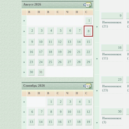
Август 2026
В
П
В
С
Ч
П
С
9
»
1
Именинников:
И
(21)
(
»
2
3
4
5
6
7
»
8
»
9
10
11
12
13
14
15
16
»
16
17
18
19
20
21
22
Именинников:
И
(11)
(
»
»
23
24
25
26
27
28
29
»
30
31
23
Сентябрь 2026
Именинников:
И
(23)
(
»
В
П
В
С
Ч
П
С
»
1
2
3
4
5
30
»
6
7
8
9
10
11
12
Именинников:
»
13
14
15
16
17
18
19
(3)
»