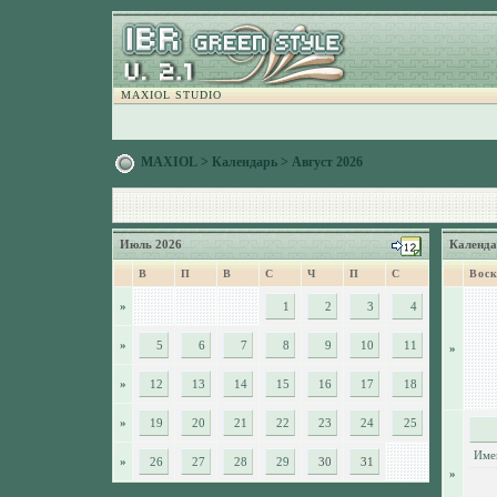
MAXIOL STUDIO
MAXIOL
>
Календарь
> Август 2026
Июль 2026
Календа
В
П
В
С
Ч
П
С
Воск
»
1
2
3
4
»
5
6
7
8
9
10
11
»
»
12
13
14
15
16
17
18
»
19
20
21
22
23
24
25
Име
»
26
27
28
29
30
31
»