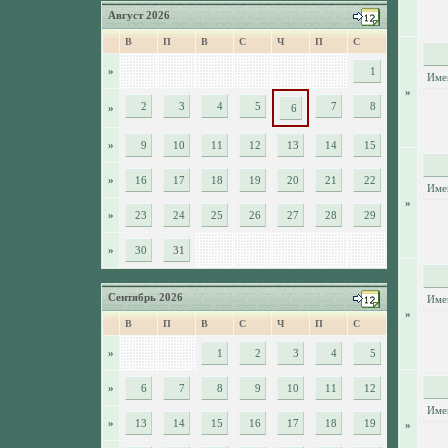
Август 2026
В
П
В
С
Ч
П
С
»
1
Име
»
2
3
4
5
7
8
»
6
»
9
10
11
12
13
14
15
»
16
17
18
19
20
21
22
Име
»
»
23
24
25
26
27
28
29
»
30
31
Сентябрь 2026
Име
»
В
П
В
С
Ч
П
С
»
1
2
3
4
5
»
6
7
8
9
10
11
12
Име
»
13
14
15
16
17
18
19
»