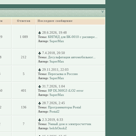
ем
Ответов
Последнее сообщение
28.6.2026, 19:48
29
1 089
Тема:
КНГМД для БК-0010 с расшире...
Автор:
SuperMax
7.4.2018, 20:50
8
212
Тема:
Десульфатация автомобильног...
Автор:
SuperMax
29.11.2011, 22:03
4
5
Тема:
Пересылка в Россию
Автор:
SuperMax
31.7.2026, 1:04
50
401
Тема:
HP DL360G3 iLO2 error
Автор:
SuperMax
28.7.2026, 2:45
2
136
Тема:
Программаторы Postal
Автор:
Postal2
2.3.2019, 6:33
2
7
Тема:
Умный дом и электросчетчик
Автор:
belchOnokZ