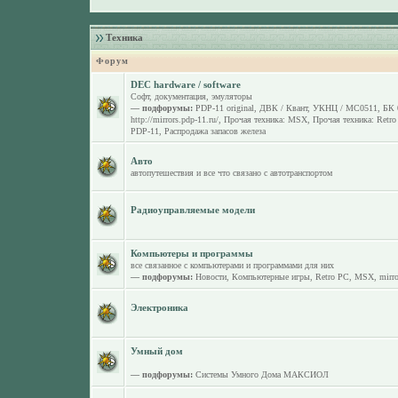
Техника
Форум
DEC hardware / software
Софт, документация, эмуляторы
— подфорумы:
PDP-11 original
,
ДВК / Квант
,
УКНЦ / МС0511
,
БК 
http://mirrors.pdp-11.ru/
,
Прочая техника: MSX
,
Прочая техника: Retr
PDP-11
,
Распродажа запасов железа
Авто
автопутешествия и все что связано с автотранспортом
Радиоуправляемые модели
Компьютеры и программы
все связанное с компьютерами и программами для них
— подфорумы:
Новости
,
Компьютерные игры
,
Retro PC
,
MSX
,
mirro
Электроника
Умный дом
— подфорумы:
Системы Умного Дома МАКСИОЛ