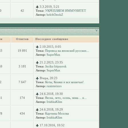
3.3.2019, 5:21
0
42
Тема:
УКРЕПЛЯЕМ ИММУНИТЕТ
Автор:
belchOnokZ
ем
Ответов
Последнее сообщение
2.10.2015, 0:05
33
19 891
Тема:
Перевод на японский русских...
Автор:
SuperMax
21.2.2023, 23:35
59
3 181
Тема:
Jucika képsorok
Автор:
SuperMax
Вчера, 20:23
2
7 647
Тема:
Коты, Кошки и все кошачьи!
Автор:
rusinteriors
24.6.2018, 19:30
41
174
Тема:
Весна, лето, осень, зима… и...
Автор:
IrishkaKlim
24.6.2018, 19:29
78
434
Тема:
Картины Мохова
Автор:
IrishkaKlim
17.10.2016, 10:52