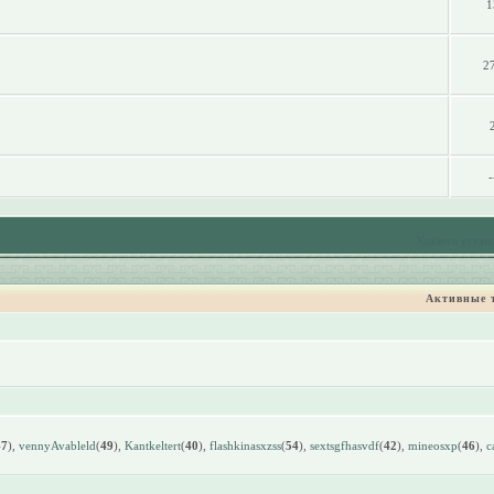
1
2
-
Удалить устан
Активные 
47
),
vennyAvableld
(
49
),
Kantkeltert
(
40
),
flashkinasxzss
(
54
),
sextsgfhasvdf
(
42
),
mineosxp
(
46
),
c