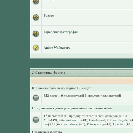
Разное
Городские фотографии
Anime Wallpapers
Статистика форума
852 посетителей за последние 10 минут
852
гостей,
0
пользователей
0
скрытых пользователей
Поздравляем с днем рождения наших пользователей:
17
пользователей празднуют сегодня свой день рождения
Yumi
(
39
),
AAarrorawrartut
(
40
),
HaceIssuest
(
38
),
searchsystem
(
SerjXXL
(
42
),
yabuduvxp
(
61
),
Prisaavessugs
(
41
),
Opertech
(
48
)
Статистика форума