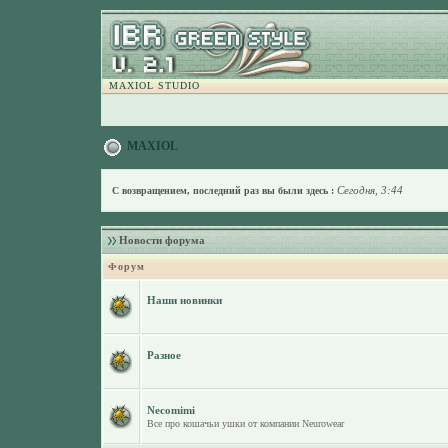
MAXIOL STUDIO
MAXIOL
Сегодня, 3:44
С возвращением, последний раз вы были здесь :
Новости форума
Форум
Наши новинки
Разное
Necomimi
Все про кошачьи ушки от компании Neurowear