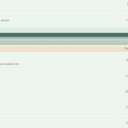
1
 железа
Т
5
mont.maxiol.com
1
2
1
1