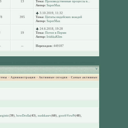
3
13
Тема:
Производственные процессы в...
Автор:
SuperMax
3.10.2019, 11:32
78
395
Тема:
Цитаты индейских вождей
Автор:
SuperMax
24.6.2018, 19:28
2
19
Тема:
Потоп в Перми
Автор:
IrishkaKlim
-
--
Переходов:
449187
овленные форумом cookies
·
Отметить все сообщения прочитанными
темы
·
Администрация
·
Активные сегодня
·
Самые активные
argistic
(
39
),
bowDrolla
(
43
),
nushkasrv
(
60
),
goorbVowPt
(
48
),