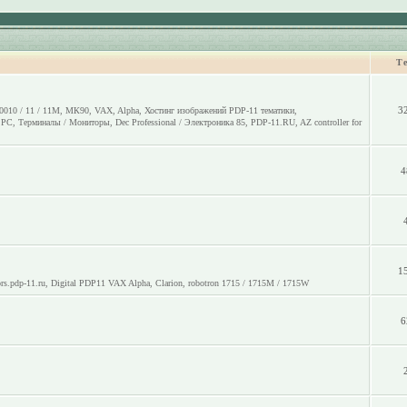
Т
3
0010 / 11 / 11M
,
МК90
,
VAX
,
Alpha
,
Хостинг изображений PDP-11 тематики
,
o PC
,
Терминалы / Мониторы
,
Dec Professional / Электроника 85
,
PDP-11.RU
,
AZ controller for
4
1
rs.pdp-11.ru
,
Digital PDP11 VAX Alpha
,
Clarion
,
robotron 1715 / 1715M / 1715W
6