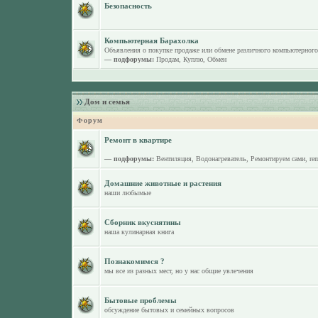
Безопасность
Компьютерная Барахолка
Объявления о покупке продаже или обмене различного компьютерного
— подфорумы:
Продам
,
Куплю
,
Обмен
Дом и семья
Форум
Ремонт в квартире
— подфорумы:
Вентиляция
,
Водонагреватель
,
Ремонтируем сами
,
re
Домашние животные и растения
наши любымые
Сборник вкуснятины
наша кулинарная книга
Познакомимся ?
мы все из разных мест, но у нас общие увлечения
Бытовые проблемы
обсуждение бытовых и семейных вопросов