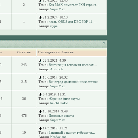
16.4.2026, 12:45
5
2
Тема:
Как MAX помогает РКН строит...
Автор:
SuperMax
21.2.2024, 18:13
1
1
Тема:
платы QBUS для DEC PDP-11 ...
Автор:
rtype
ем
Ответов
Последнее сообщение
22.9.2021, 4:30
0
243
Тема:
Вентиляция тепловым насосом...
Автор:
AndrSo6
13.6.2017, 20:32
5
215
Тема:
Виноград домашний из косточки
Автор:
SuperMax
6.4.2019, 11:31
46
36
Тема:
Жареное филе акулы
Автор:
belchOnokZ
16.10.2014, 9:49
3
478
Тема:
Полезные советы
Автор:
SuperMax
14.3.2019, 11:21
9
10
Тема:
Законный отказ от туберкули...
Автор:
Nardaylana