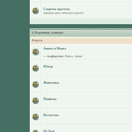
Секреты красоты
бережем нашу небесную красоту
Картинки, клипарт
Форум
Аниме и Манга
— подфорумы:
Манга
,
Аниме
Юмор
Животные
Природа
Исскуство
Hi-Tech