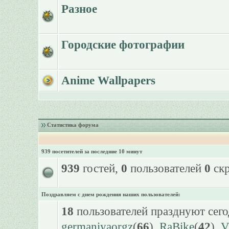
Разное
Городские фотографии
Anime Wallpapers
Статистика форума
939 посетителей за последние 10 минут
939
гостей,
0
пользователей
0
скр
Поздравляем с днем рождения наших пользователей:
18
пользователей празднуют сего
germaniyaorgz
(
66
),
RaBike
(
42
),
V