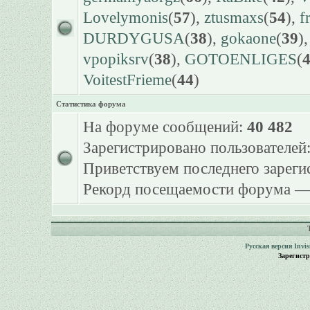
Lovelymonis
(
57
),
ztusmaxs
(
54
),
f
DURDYGUSA
(
38
),
gokaone
(
39
)
vpopiksrv
(
38
),
GOTOENLIGES
(
VoitestFrieme
(
44
)
Статистика форума
На форуме сообщений:
40 482
Зарегистрировано пользователей
Приветствуем последнего зарег
Рекорд посещаемости форума 
Русская версия
Invi
Зарегист