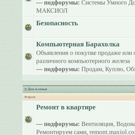
— подфорумы:
Системы Умного Д
МАКСИОЛ
Безопасность
Компьютерная Барахолка
Объявления о покупке продаже или 
различного компьютерного железа
— подфорумы:
Продам
,
Куплю
,
Об
Дом и семья
Форум
Ремонт в квартире
— подфорумы:
Вентиляция
,
Водона
Ремонтируем сами
,
remont.maxiol.c