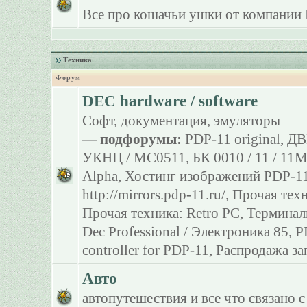
Все про кошачьи ушки от компании 
Техника
Форум
DEC hardware / software
Софт, документация, эмуляторы
— подфорумы:
PDP-11 original
,
ДВ
УКНЦ / МС0511
,
БК 0010 / 11 / 11
Alpha
,
Хостинг изображений PDP-11
http://mirrors.pdp-11.ru/
,
Прочая тех
Прочая техника: Retro PC
,
Терминал
Dec Professional / Электроника 85
,
P
controller for PDP-11
,
Распродажа за
Авто
автопутешествия и все что связано с