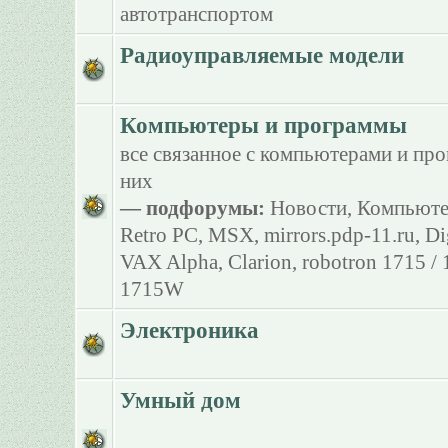
автотранспортом
Радиоуправляемые модели
Компьютеры и программы
все связанное с компьютерами и пр
них
— подфорумы:
Новости
,
Компьюте
Retro PC
,
MSX
,
mirrors.pdp-11.ru
,
Di
VAX Alpha
,
Clarion
,
robotron 1715 /
1715W
Электроника
Умный дом