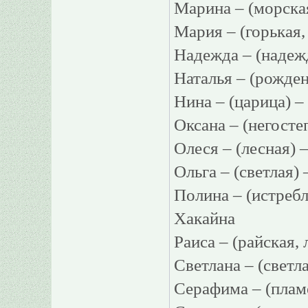
Марина – (морс
Мария – (горькая
Надежда – (наде
Наталья – (рожде
Нина – (царица
Оксана – (негос
Олеся – (лесная)
Ольга – (светлая
Полина – (истре
Хакайна
Раиса – (райская
Светлана – (свет
Серафима – (пла