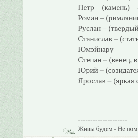
Петр – (камень) 
Роман – (римля
Руслан – (твер
Станислав – (ст
Юмэйнару
Степан – (венец,
Юрий – (созидат
Ярослав – (яркая
--------------------
Живы будем - Не пом