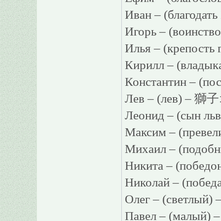
Иван – (благода
Игорь – (воинст
Илья – (крепост
Кирилл – (влад
Константин – (по
Лев – (лев) – 獅
Леонид – (сын л
Максим – (преве
Михаил – (подоб
Никита – (побед
Николай – (побе
Олег – (светлый)
Павел – (малый)