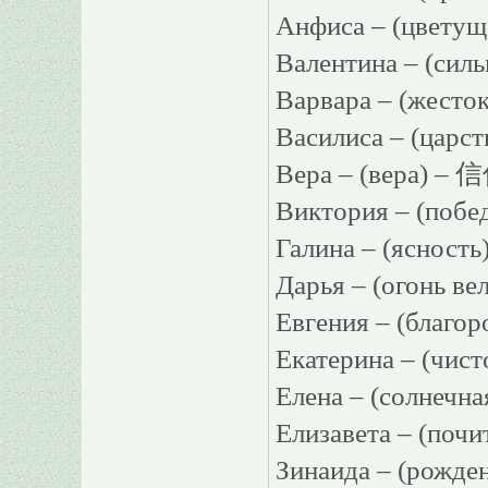
Анфиса – (цветущ
Валентина – (сил
Варвара – (жест
Василиса – (царс
Вера – (вера) –
Виктория – (побе
Галина – (ясност
Дарья – (огонь в
Евгения – (благ
Екатерина – (чис
Елена – (солнечн
Елизавета – (по
Зинаида – (рожд