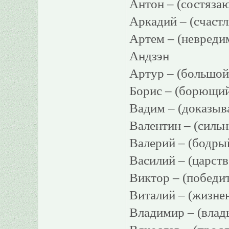
Антон – (состяз
Аркадий – (счаст
Артем – (невреди
Андзэн
Артур – (большо
Борис – (борющи
Вадим – (доказы
Валентин – (силь
Валерий – (бодр
Василий – (царст
Виктор – (побед
Виталий – (жизн
Владимир – (вла