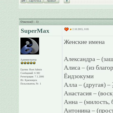
Ответов(1 - 1)
SuperMax
2.10.2015, 0:05
Женские имена
Александра – (за
Администратор
Алиса – (из бла
Группа: Root Admin
Сообщений: 6 382
Ёидзокуми
Регистрация: 7.1.2006
Из: Красноярск
Алла – (другая) 
Пользователь №: 1
Анастасия – (во
Анна – (милость,
Антонина – (про