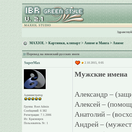
MAXIOL STUDIO
Здравствуй
MAXIOL
>
Картинки, клипарт
>
Аниме и Манга
>
Аниме
Перевод на японский русских имен
SuperMax
2.10.2015, 0:05
Мужские имена
Александр – (за
Администратор
Алексей – (помо
Группа: Root Admin
Сообщений: 6 382
Анатолий – (восх
Регистрация: 7.1.2006
Из: Красноярск
Андрей – (мужес
Пользователь №: 1