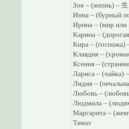
Зоя – (жизнь) – 生
Инна – (бурный п
Ирина – (мир или
Карина – (дорог
Кира – (госпожа
Клавдия – (хром
Ксения – (странн
Лариса – (чайка)
Лидия – (печальн
Любовь – (любов
Людмила – (людя
Маргарита – (ж
Тамаэ