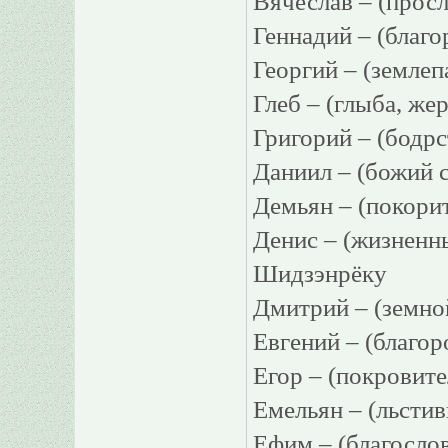
Вячеслав – (про
Геннадий – (благ
Георгий – (земле
Глеб – (глыба, 
Григорий – (бо
Даниил – (божий
Демьян – (покори
Денис – (жизнен
Шидзэнрёку
Дмитрий – (земно
Евгений – (благ
Егор – (покровит
Емельян – (льсти
Ефим – (благосл