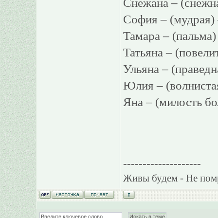
Снежана – (сне
София – (мудрая
Тамара – (пальм
Татьяна – (повел
Ульяна – (праве
Юлия – (волниста
Яна – (милость 
--------------------
Живы будем - Не пом