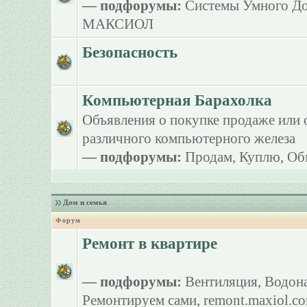
— подфорумы:
Системы Умного Д
МАКСИОЛ
Безопасность
Компьютерная Барахолка
Объявления о покупке продаже или 
различного компьютерного железа
— подфорумы:
Продам
,
Куплю
,
Об
Дом и семья
Форум
Ремонт в квартире
— подфорумы:
Вентиляция
,
Водона
Ремонтируем сами
,
remont.maxiol.c