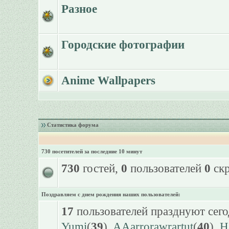
Разное
Городские фотографии
Anime Wallpapers
Статистика форума
730 посетителей за последние 10 минут
730
гостей,
0
пользователей
0
скр
Поздравляем с днем рождения наших пользователей:
17
пользователей празднуют сего
Yumi
(
39
),
AAarrorawrartut
(
40
),
H