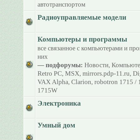
автотранспортом
Радиоуправляемые модели
Компьютеры и программы
все связанное с компьютерами и пр
них
— подфорумы:
Новости
,
Компьюте
Retro PC
,
MSX
,
mirrors.pdp-11.ru
,
Di
VAX Alpha
,
Clarion
,
robotron 1715 /
1715W
Электроника
Умный дом