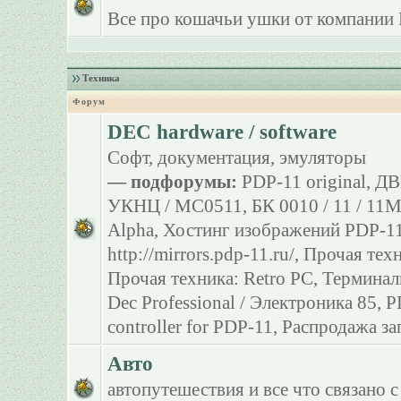
Все про кошачьи ушки от компании 
Техника
Форум
DEC hardware / software
Софт, документация, эмуляторы
— подфорумы:
PDP-11 original
,
ДВ
УКНЦ / МС0511
,
БК 0010 / 11 / 11
Alpha
,
Хостинг изображений PDP-11
http://mirrors.pdp-11.ru/
,
Прочая тех
Прочая техника: Retro PC
,
Терминал
Dec Professional / Электроника 85
,
P
controller for PDP-11
,
Распродажа за
Авто
автопутешествия и все что связано с