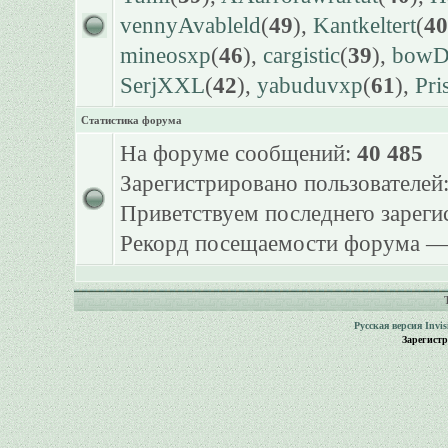
vennyAvableld
(
49
),
Kantkeltert
(
40
mineosxp
(
46
),
cargistic
(
39
),
bowDr
SerjXXL
(
42
),
yabuduvxp
(
61
),
Pri
Статистика форума
На форуме сообщений:
40 485
Зарегистрировано пользователей
Приветствуем последнего зарег
Рекорд посещаемости форума 
Русская версия
Invi
Зарегист