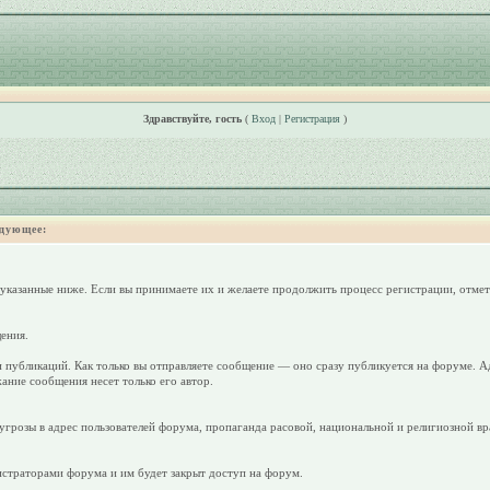
Здравствуйте, гость
(
Вход
|
Регистрация
)
дующее:
 указанные ниже. Если вы принимаете их и желаете продолжить процесс регистрации, отмет
ения.
 публикаций. Как только вы отправляете сообщение — оно сразу публикуется на форуме. А
ание сообщения несет только его автор.
грозы в адрес пользователей форума, пропаганда расовой, национальной и религиозной вр
страторами форума и им будет закрыт доступ на форум.