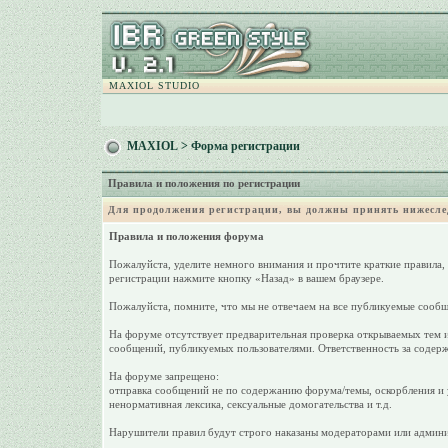
MAXIOL STUDIO
MAXIOL
> Форма регистрации
Правила и положения по регистрации
Для продолжения регистрации, вы должны принять нижесле
Правила и положения форума
Пожалуйста, уделите немного внимания и прочтите краткие правила,
регистрации нажмите кнопку «Назад» в вашем браузере.
Пожалуйста, помните, что мы не отвечаем на все публикуемые сообщ
На форуме отсутствует предварительная проверка открываемых тем и
сообщений, публикуемых пользователями. Ответственность за содерж
На форуме запрещено:
отправка сообщений не по содержанию форума/темы, оскорбления и у
ненормативная лексика, сексуальные домогательства и т.д.
Нарушители правил будут строго наказаны модераторами или админи