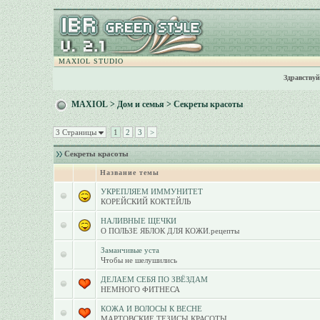
MAXIOL STUDIO
Здравствуй
MAXIOL
>
Дом и семья
>
Секреты красоты
3 Страницы
1
2
3
>
Секреты красоты
Название темы
УКРЕПЛЯЕМ ИММУНИТЕТ
КОРЕЙСКИЙ КОКТЕЙЛЬ
НАЛИВНЫЕ ЩЕЧКИ
О ПОЛЬЗЕ ЯБЛОК ДЛЯ КОЖИ.рецепты
Заманчивые уста
Чтобы не шелушились
ДЕЛАЕМ СЕБЯ ПО ЗВЁЗДАМ
НЕМНОГО ФИТНЕСА
КОЖА И ВОЛОСЫ К ВЕСНЕ
МАРТОВСКИЕ ТЕЗИСЫ КРАСОТЫ