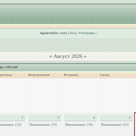
Здравствуйте, гость
(
Вход
|
Регистрация
)
«
Август 2026
»
рь событий
ресенье
Понедельник
Вторник
Среда
2
3
4
5
нинников: (13)
Именинников: (19)
Именинников: (19)
Именинников: (23)