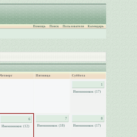
Помощь
Поиск
Пользователи
Календарь
Четверг
Пятница
Суббота
1
Именинников: (17)
7
8
6
Именинников: (18)
Именинников: (17)
Именинников: (12)