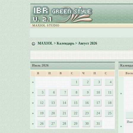
MAXIOL STUDIO
MAXIOL
>
Календарь
> Август 2026
Июль 2026
Календа
В
П
В
С
Ч
П
С
Воск
»
1
2
3
4
»
5
6
7
8
9
10
11
»
»
12
13
14
15
16
17
18
»
19
20
21
22
23
24
25
Име
»
26
27
28
29
30
31
»