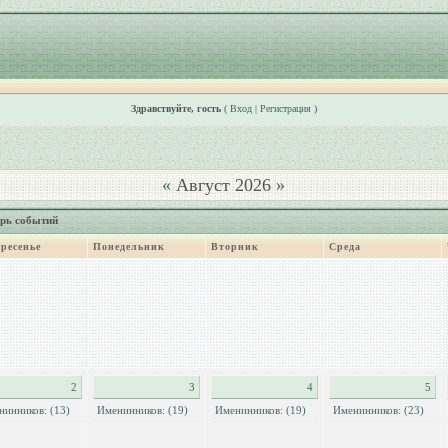
Здравствуйте, гость
(
Вход
|
Регистрация
)
«
Август 2026
»
рь событий
ресенье
Понедельник
Вторник
Среда
2
3
4
5
нинников: (13)
Именинников: (19)
Именинников: (19)
Именинников: (23)