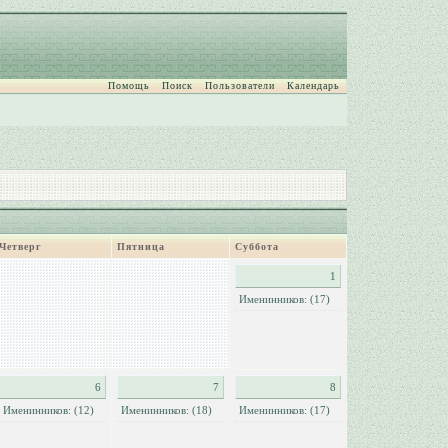
Помощь
Поиск
Пользователи
Календарь
Четверг
Пятница
Суббота
1
Именинников: (17)
6
7
8
Именинников: (12)
Именинников: (18)
Именинников: (17)