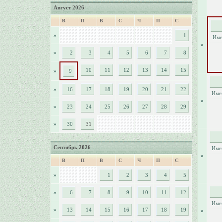
Август 2026
В
П
В
С
Ч
П
С
»
1
Име
»
»
2
3
4
5
6
7
8
10
11
12
13
14
15
»
9
»
16
17
18
19
20
21
22
Име
»
»
23
24
25
26
27
28
29
»
30
31
Сентябрь 2026
Име
»
В
П
В
С
Ч
П
С
»
1
2
3
4
5
»
6
7
8
9
10
11
12
Име
»
13
14
15
16
17
18
19
»