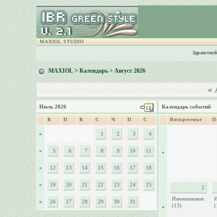
MAXIOL STUDIO
Здравствуй
MAXIOL
>
Календарь
> Август 2026
«
А
Июль 2026
Календарь событий
В
П
В
С
Ч
П
С
Воскресенье
П
»
1
2
3
4
»
5
6
7
8
9
10
11
»
»
12
13
14
15
16
17
18
»
19
20
21
22
23
24
25
2
Именинников:
И
»
26
27
28
29
30
31
(13)
(
»