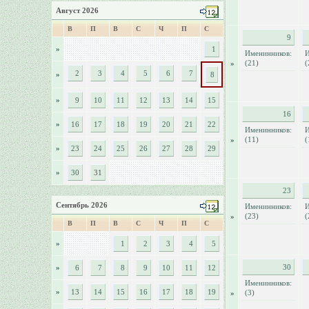
Август 2026
В
П
В
С
Ч
П
С
9
»
1
Именинников:
И
(21)
(
»
2
3
4
5
6
7
»
8
»
9
10
11
12
13
14
15
16
»
16
17
18
19
20
21
22
Именинников:
И
(11)
(
»
»
23
24
25
26
27
28
29
»
30
31
23
Сентябрь 2026
Именинников:
И
(23)
(
»
В
П
В
С
Ч
П
С
»
1
2
3
4
5
30
»
6
7
8
9
10
11
12
Именинников:
»
13
14
15
16
17
18
19
(3)
»