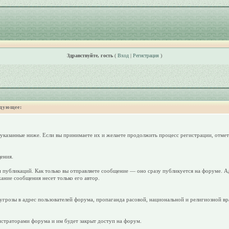
Здравствуйте, гость
(
Вход
|
Регистрация
)
дующее:
 указанные ниже. Если вы принимаете их и желаете продолжить процесс регистрации, отмет
ения.
 публикаций. Как только вы отправляете сообщение — оно сразу публикуется на форуме. А
ание сообщения несет только его автор.
грозы в адрес пользователей форума, пропаганда расовой, национальной и религиозной вр
страторами форума и им будет закрыт доступ на форум.