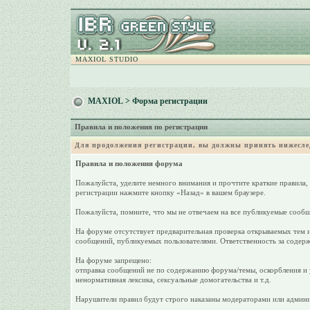
MAXIOL STUDIO
MAXIOL
> Форма регистрации
Правила и положения по регистрации
Для продолжения регистрации, вы должны принять нижесле
Правила и положения форума
Пожалуйста, уделите немного внимания и прочтите краткие правила,
регистрации нажмите кнопку «Назад» в вашем браузере.
Пожалуйста, помните, что мы не отвечаем на все публикуемые сообщ
На форуме отсутствует предварительная проверка открываемых тем и
сообщений, публикуемых пользователями. Ответственность за содерж
На форуме запрещено:
отправка сообщений не по содержанию форума/темы, оскорбления и у
ненормативная лексика, сексуальные домогательства и т.д.
Нарушители правил будут строго наказаны модераторами или админи