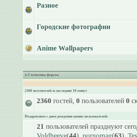
Разное
Городские фотографии
Anime Wallpapers
Статистика форума
2360 посетителей за последние 10 минут
2360
гостей,
0
пользователей
0
ск
Поздравляем с днем рождения наших пользователей:
21
пользователей празднуют сего
Voldheeve
(
44
),
pornomag
(
63
),
Te