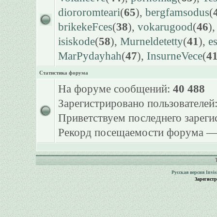
diororomteari
(
65
),
bergfamsodus
(
brikekeFces
(
38
),
vokarugood
(
46
)
isiskode
(
58
),
Murneldetetty
(
41
),
e
MarPydayhah
(
47
),
InsurneVece
(
4
Статистика форума
На форуме сообщений:
40 488
Зарегистрировано пользователей
Приветствуем последнего зарег
Рекорд посещаемости форума 
Русская версия
Invi
Зарегист