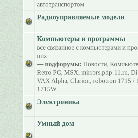
автотранспортом
Радиоуправляемые модели
Компьютеры и программы
все связанное с компьютерами и пр
них
— подфорумы:
Новости
,
Компьюте
Retro PC
,
MSX
,
mirrors.pdp-11.ru
,
Di
VAX Alpha
,
Clarion
,
robotron 1715 /
1715W
Электроника
Умный дом