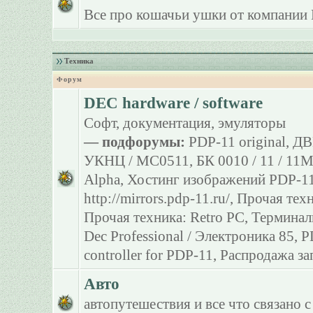
Все про кошачьи ушки от компании 
Техника
Форум
DEC hardware / software
Софт, документация, эмуляторы
— подфорумы:
PDP-11 original
,
ДВ
УКНЦ / МС0511
,
БК 0010 / 11 / 11
Alpha
,
Хостинг изображений PDP-11
http://mirrors.pdp-11.ru/
,
Прочая тех
Прочая техника: Retro PC
,
Терминал
Dec Professional / Электроника 85
,
P
controller for PDP-11
,
Распродажа за
Авто
автопутешествия и все что связано с