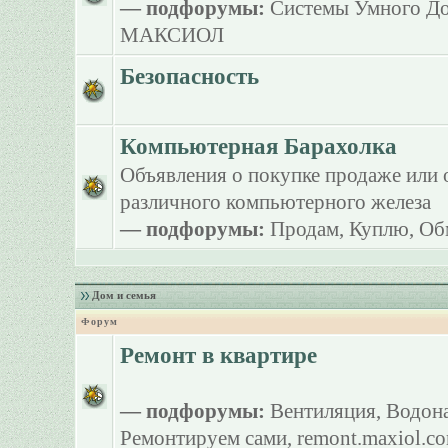
— подфорумы:
Системы Умного Д
МАКСИОЛ
Безопасность
Компьютерная Барахолка
Объявления о покупке продаже или 
различного компьютерного железа
— подфорумы:
Продам
,
Куплю
,
Об
Дом и семья
Форум
Ремонт в квартире
— подфорумы:
Вентиляция
,
Водона
Ремонтируем сами
,
remont.maxiol.c