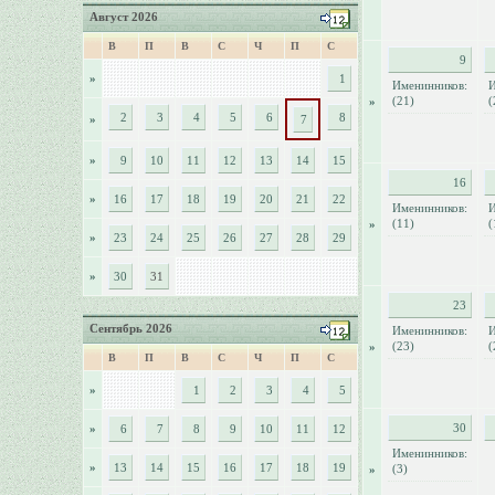
Август 2026
В
П
В
С
Ч
П
С
9
»
1
Именинников:
И
(21)
(
»
2
3
4
5
6
8
»
7
»
9
10
11
12
13
14
15
16
»
16
17
18
19
20
21
22
Именинников:
И
(11)
(
»
»
23
24
25
26
27
28
29
»
30
31
23
Сентябрь 2026
Именинников:
И
(23)
(
»
В
П
В
С
Ч
П
С
»
1
2
3
4
5
30
»
6
7
8
9
10
11
12
Именинников:
»
13
14
15
16
17
18
19
(3)
»