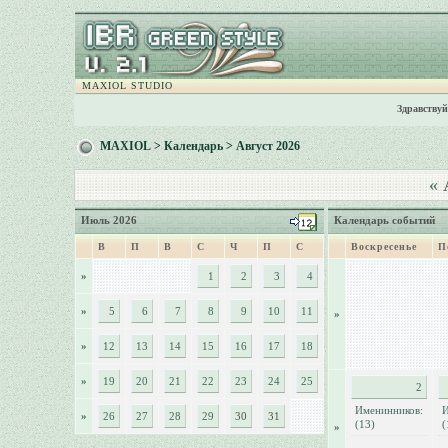
MAXIOL STUDIO
Здравствуй
MAXIOL
>
Календарь
> Август 2026
«
А
Июль 2026
Календарь событий
В
П
В
С
Ч
П
С
Воскресенье
П
»
1
2
3
4
»
5
6
7
8
9
10
11
»
»
12
13
14
15
16
17
18
»
19
20
21
22
23
24
25
2
Именинников:
И
»
26
27
28
29
30
31
(13)
(
»