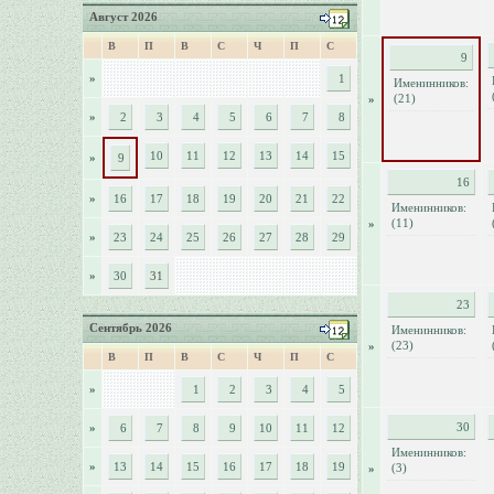
Август 2026
В
П
В
С
Ч
П
С
9
»
1
Именинников:
(21)
»
»
2
3
4
5
6
7
8
10
11
12
13
14
15
»
9
16
»
16
17
18
19
20
21
22
Именинников:
(11)
»
»
23
24
25
26
27
28
29
»
30
31
23
Сентябрь 2026
Именинников:
(23)
»
В
П
В
С
Ч
П
С
»
1
2
3
4
5
30
»
6
7
8
9
10
11
12
Именинников:
»
13
14
15
16
17
18
19
(3)
»