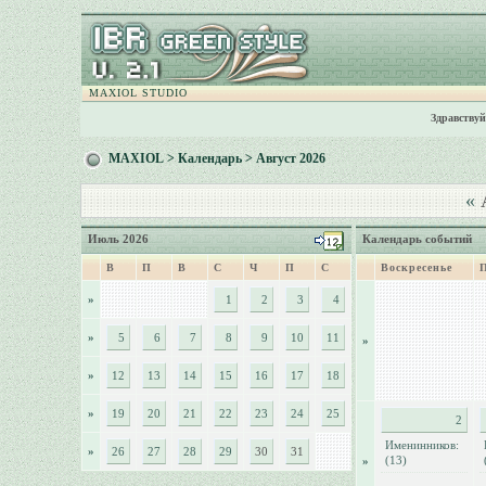
MAXIOL STUDIO
Здравствуй
MAXIOL
>
Календарь
> Август 2026
«
А
Июль 2026
Календарь событий
В
П
В
С
Ч
П
С
Воскресенье
»
1
2
3
4
»
5
6
7
8
9
10
11
»
»
12
13
14
15
16
17
18
»
19
20
21
22
23
24
25
2
Именинников:
»
26
27
28
29
30
31
(13)
»