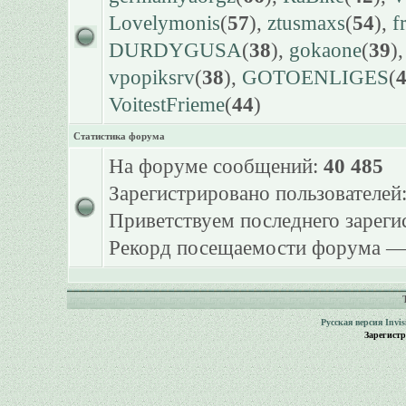
Lovelymonis
(
57
),
ztusmaxs
(
54
),
f
DURDYGUSA
(
38
),
gokaone
(
39
)
vpopiksrv
(
38
),
GOTOENLIGES
(
VoitestFrieme
(
44
)
Статистика форума
На форуме сообщений:
40 485
Зарегистрировано пользователей
Приветствуем последнего зарег
Рекорд посещаемости форума 
Русская версия
Invi
Зарегист