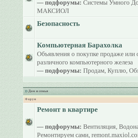
— подфорумы:
Системы Умного Д
МАКСИОЛ
Безопасность
Компьютерная Барахолка
Объявления о покупке продаже или 
различного компьютерного железа
— подфорумы:
Продам
,
Куплю
,
Об
Дом и семья
Форум
Ремонт в квартире
— подфорумы:
Вентиляция
,
Водона
Ремонтируем сами
,
remont.maxiol.c