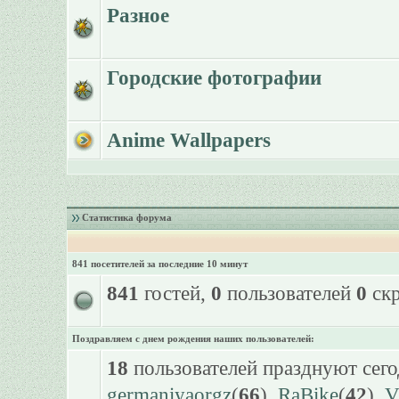
Разное
Городские фотографии
Anime Wallpapers
Статистика форума
841 посетителей за последние 10 минут
841
гостей,
0
пользователей
0
скр
Поздравляем с днем рождения наших пользователей:
18
пользователей празднуют сего
germaniyaorgz
(
66
),
RaBike
(
42
),
V