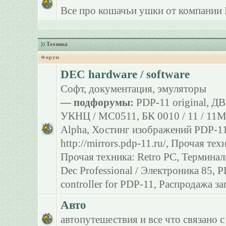
Все про кошачьи ушки от компании 
Техника
Форум
DEC hardware / software
Софт, документация, эмуляторы
— подфорумы:
PDP-11 original
,
ДВ
УКНЦ / МС0511
,
БК 0010 / 11 / 11
Alpha
,
Хостинг изображений PDP-11
http://mirrors.pdp-11.ru/
,
Прочая тех
Прочая техника: Retro PC
,
Терминал
Dec Professional / Электроника 85
,
P
controller for PDP-11
,
Распродажа за
Авто
автопутешествия и все что связано с