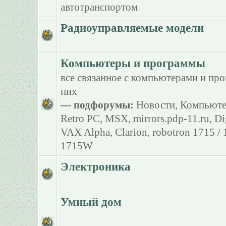
автотранспортом
Радиоуправляемые модели
Компьютеры и программы
все связанное с компьютерами и пр
них
— подфорумы:
Новости
,
Компьюте
Retro PC
,
MSX
,
mirrors.pdp-11.ru
,
Di
VAX Alpha
,
Clarion
,
robotron 1715 /
1715W
Электроника
Умный дом