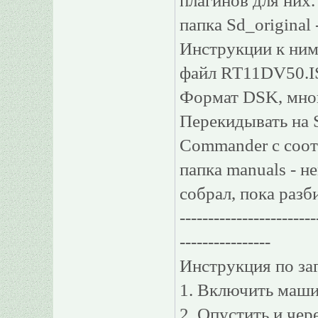
плагинов для них.
папка Sd_original
Инструкции к ним
файл RT11DV50.IS
Формат DSK, мног
Перекидывать на S
Commander с соо
папка manuals - н
собрал, пока разб
------------------------
----------------
Инструкция по заг
1. Включить маши
2. Опустить и чер