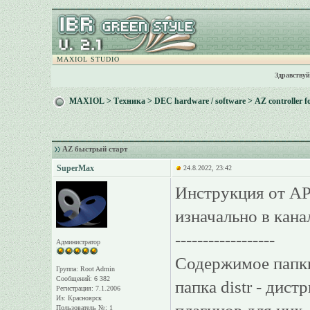
MAXIOL STUDIO
Здравствуй
MAXIOL
>
Техника
>
DEC hardware / software
>
AZ controller f
AZ быстрый старт
SuperMax
24.8.2022, 23:42
Инструкция от A
изначально в кан
------------------
Администратор
Содержимое папки:
Группа: Root Admin
Сообщений: 6 382
папка distr - дис
Регистрация: 7.1.2006
Из: Красноярск
Пользователь №: 1