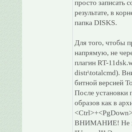
просто записать 
результате, в кор
папка DISKS.
Для того, чтобы 
напрямую, не чере
плагин RT-11dsk.w
distr\totalcmd). В
битной версией T
После установки 
образов как в ар
<Ctrl>+<PgDown>, 
ВНИМАНИЕ! Не на