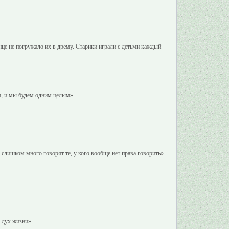
нце не погружало их в дрему. Старики играли с детьми каждый
м, и мы будем одним целым».
слишком много говорят те, у кого вообще нет права говорить».
 дух жизни».