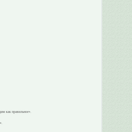
щим как правильное».
».