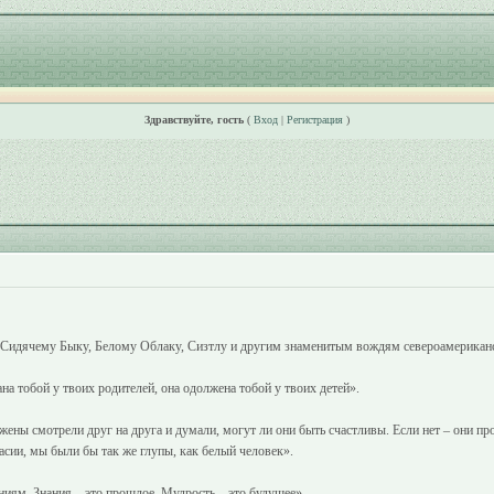
Здравствуйте, гость
(
Вход
|
Регистрация
)
 Сидячему Быку, Белому Облаку, Сизтлу и другим знаменитым вождям североамериканс
а тобой у твоих родителей, она одолжена тобой у твоих детей».
ны смотрели друг на друга и думали, могут ли они быть счастливы. Если нет – они пр
сии, мы были бы так же глупы, как белый человек».
аниям. Знания – это прошлое. Мудрость – это будущее».