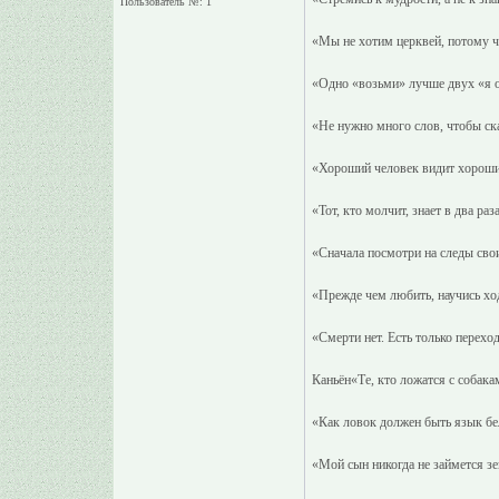
Пользователь №: 1
«Мы не хотим церквей, потому чт
«Одно «возьми» лучше двух «я 
«Не нужно много слов, чтобы ска
«Хороший человек видит хороши
«Тот, кто молчит, знает в два ра
«Сначала посмотри на следы свои
«Прежде чем любить, научись ход
«Смерти нет. Есть только перех
Каньён«Те, кто ложатся с собака
«Как ловок должен быть язык бе
«Мой сын никогда не займется зем