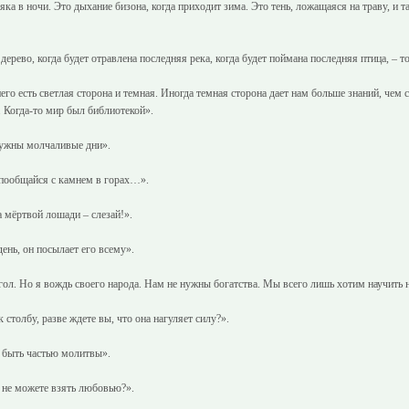
яка в ночи. Это дыхание бизона, когда приходит зима. Это тень, ложащаяся на траву, и 
дерево, когда будет отравлена последняя река, когда будет поймана последняя птица, – то
го есть светлая сторона и темная. Иногда темная сторона дает нам больше знаний, чем с
 Когда-то мир был библиотекой».
нужны молчаливые дни».
, пообщайся с камнем в горах…».
а мёртвой лошади – слезай!».
ень, он посылает его всему».
 гол. Но я вождь своего народа. Нам не нужны богатства. Мы всего лишь хотим научит
столбу, разве ждете вы, что она нагуляет силу?».
 быть частью молитвы».
о не можете взять любовью?».