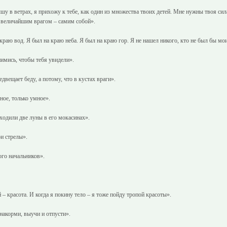
шу в ветрах, я прихожу к тебе, как один из множества твоих детей. Мне нужны твоя с
 величайшим врагом – самим собой».
краю вод. Я был на краю неба. Я был на краю гор. Я не нашел никого, кто не был бы мо
днимись, чтобы тебя увидели».
двещает беду, а потому, что в кустах враги».
ное, только умное».
оходили две луны в его мокасинах».
и стрелы».
го начальников».
 – красота. И когда я покину тело – я тоже пойду тропой красоты».
 накорми, выучи и отпусти».