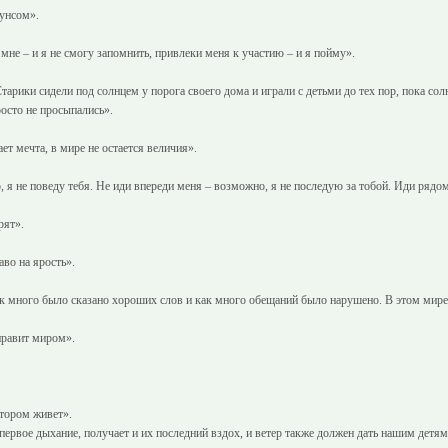
кунсом».
 мне – и я не смогу запомнить, привлеки меня к участию – и я пойму».
арики сидели под солнцем у порога своего дома и играли с детьми до тех пор, пока сол
росто не просыпались».
ет мечта, в мире не остается величия».
 я не поведу тебя. Не иди впереди меня – возможно, я не последую за тобой. Иди рядо
рят».
во на ярость».
ак много было сказано хороших слов и как много обещаний было нарушено. В этом мире 
 правит миром».
отором живет».
ервое дыхание, получает и их последний вздох, и ветер также должен дать нашим детям