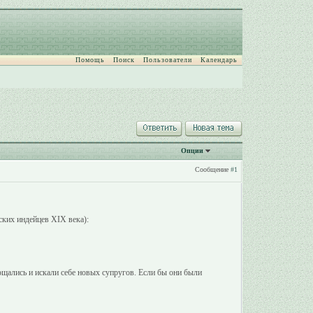
Помощь
Поиск
Пользователи
Календарь
Опции
Сообщение
#1
ких индейцев XIX века):
ощались и искали себе новых супругов. Если бы они были