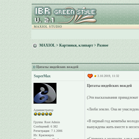
MAXIOL STUDIO
MAXIOL
>
Картинки, клипарт
>
Разное
Цитаты индейских вождей
SuperMax
3.10.2019, 11:32
Цитаты индейских вождей
(Эти высказывания принадлежат
«Люби землю. Она не унаследован
Администратор
«В первый год женитьбы молодоже
Группа: Root Admin
Сообщений: 6 382
вынуждены жить вместе в несогла
Регистрация: 7.1.2006
Из: Красноярск
«Стремись к мудрости, а не к зн