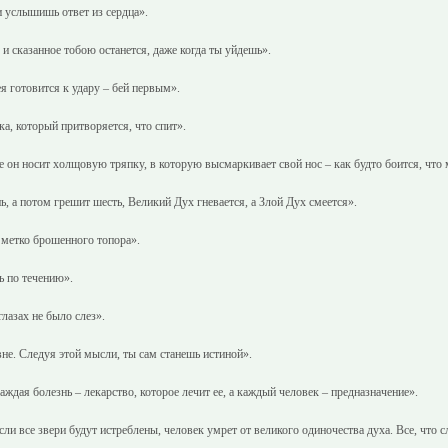
 и услышишь ответ из сердца».
, и сказанное тобою останется, даже когда ты уйдешь».
я готовится к удару – бей первым».
а, который притворяется, что спит».
 он носит холщовую тряпку, в которую высмаркивает свой нос – как будто боится, что 
ь, а потом грешит шесть, Великий Дух гневается, а Злой Дух смеется».
метко брошенного топора».
 по течению».
глазах не было слез».
не. Следуя этой мысли, ты сам станешь истиной».
аждая болезнь – лекарство, которое лечит ее, а каждый человек – предназначение».
сли все звери будут истреблены, человек умрет от великого одиночества духа. Все, что с