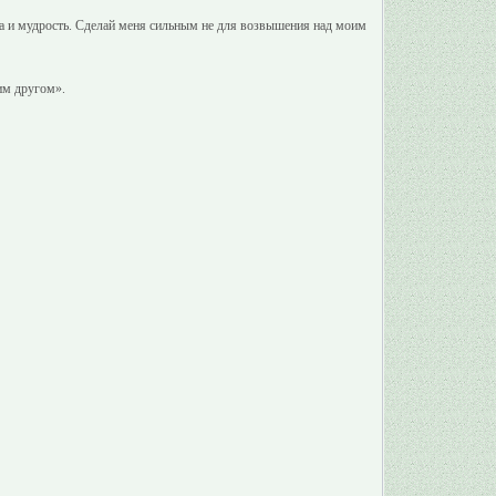
ила и мудрость. Сделай меня сильным не для возвышения над моим
им другом».