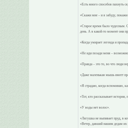
«Есть много способов пахнуть с
«Скажи мне – и я забуду, покажи
«Старое время было чудесным. Ст
день. А в какой-то момент они п
«Когда умирает легенда и пропада
«Не иди позади меня – возможно,
«Правда – это то, во что люди ве
«Даже маленькая мышь имеет пра
«Я страдаю, когда вспоминаю, к
«Тот, кто рассказывает истории,
«У воды нет волос».
«Лягушка не выпивает пруд, в к
«Ветер, давший нашим дедам их п