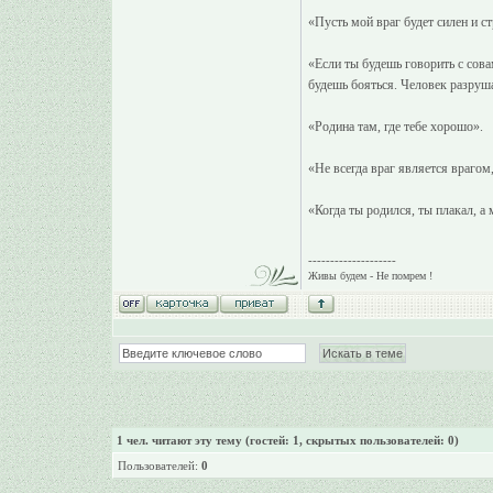
«Пусть мой враг будет силен и ст
«Если ты будешь говорить с совам
будешь бояться. Человек разруша
«Родина там, где тебе хорошо».
«Не всегда враг является врагом,
«Когда ты родился, ты плакал, а
--------------------
Живы будем - Не помрем !
1
чел. читают эту тему (гостей: 1, скрытых пользователей: 0)
Пользователей:
0