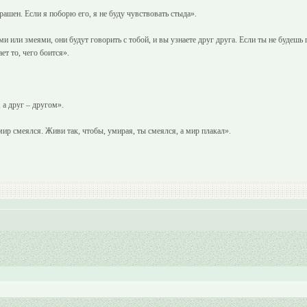
рашен. Если я поборю его, я не буду чувствовать стыда».
и или змеями, они будут говорить с тобой, и вы узнаете друг друга. Если ты не будешь г
ет то, чего боится».
 а друг – другом».
 мир смеялся. Живи так, чтобы, умирая, ты смеялся, а мир плакал».