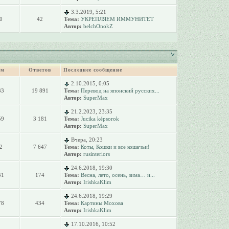
3.3.2019, 5:21
0
42
Тема:
УКРЕПЛЯЕМ ИММУНИТЕТ
Автор:
belchOnokZ
ем
Ответов
Последнее сообщение
2.10.2015, 0:05
33
19 891
Тема:
Перевод на японский русских...
Автор:
SuperMax
21.2.2023, 23:35
59
3 181
Тема:
Jucika képsorok
Автор:
SuperMax
Вчера, 20:23
2
7 647
Тема:
Коты, Кошки и все кошачьи!
Автор:
rusinteriors
24.6.2018, 19:30
41
174
Тема:
Весна, лето, осень, зима… и...
Автор:
IrishkaKlim
24.6.2018, 19:29
78
434
Тема:
Картины Мохова
Автор:
IrishkaKlim
17.10.2016, 10:52