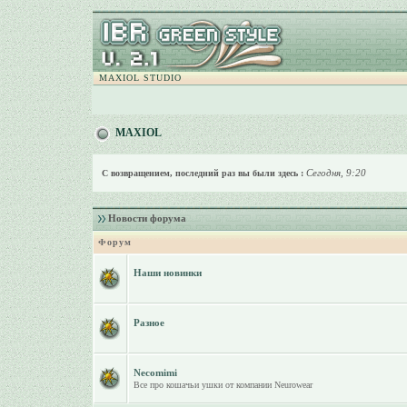
MAXIOL STUDIO
MAXIOL
Сегодня, 9:20
С возвращением, последний раз вы были здесь :
Новости форума
Форум
Наши новинки
Разное
Necomimi
Все про кошачьи ушки от компании Neurowear