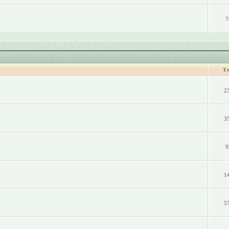
7
Т
2
3
9
1
5