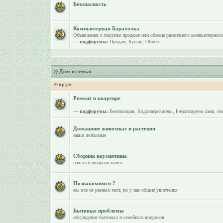
Безопасность
Компьютерная Барахолка
Объявления о покупке продаже или обмене различного компьютерного
— подфорумы:
Продам
,
Куплю
,
Обмен
Дом и семья
Форум
Ремонт в квартире
— подфорумы:
Вентиляция
,
Водонагреватель
,
Ремонтируем сами
,
re
Домашние животные и растения
наши любымые
Сборник вкуснятины
наша кулинарная книга
Познакомимся ?
мы все из разных мест, но у нас общие увлечения
Бытовые проблемы
обсуждение бытовых и семейных вопросов