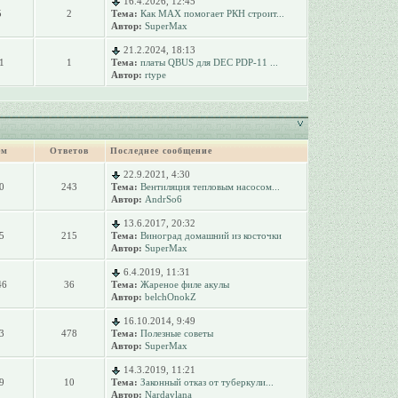
16.4.2026, 12:45
5
2
Тема:
Как MAX помогает РКН строит...
Автор:
SuperMax
21.2.2024, 18:13
1
1
Тема:
платы QBUS для DEC PDP-11 ...
Автор:
rtype
ем
Ответов
Последнее сообщение
22.9.2021, 4:30
0
243
Тема:
Вентиляция тепловым насосом...
Автор:
AndrSo6
13.6.2017, 20:32
5
215
Тема:
Виноград домашний из косточки
Автор:
SuperMax
6.4.2019, 11:31
46
36
Тема:
Жареное филе акулы
Автор:
belchOnokZ
16.10.2014, 9:49
3
478
Тема:
Полезные советы
Автор:
SuperMax
14.3.2019, 11:21
9
10
Тема:
Законный отказ от туберкули...
Автор:
Nardaylana