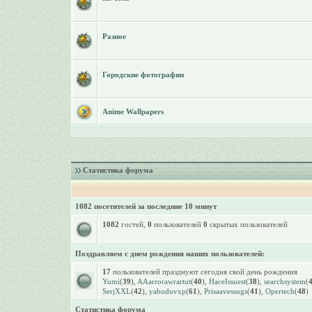
Разное
Городские фотографии
Anime Wallpapers
Статистика форума
1082 посетителей за последние 10 минут
1082
гостей,
0
пользователей
0
скрытых пользователей
Поздравляем с днем рождения наших пользователей:
17
пользователей празднуют сегодня свой день рождения
Yumi
(
39
),
AAarrorawrartut
(
40
),
HaceIssuest
(
38
),
searchsystem
(
SerjXXL
(
42
),
yabuduvxp
(
61
),
Prisaavessugs
(
41
),
Opertech
(
48
)
Статистика форума