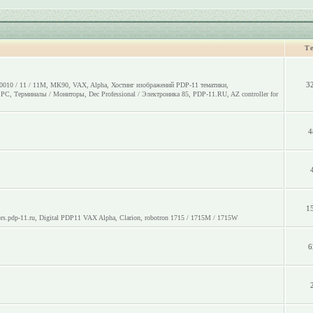
Т
3
0010 / 11 / 11M
,
МК90
,
VAX
,
Alpha
,
Хостинг изображений PDP-11 тематики
,
o PC
,
Терминалы / Мониторы
,
Dec Professional / Электроника 85
,
PDP-11.RU
,
AZ controller for
4
1
rs.pdp-11.ru
,
Digital PDP11 VAX Alpha
,
Clarion
,
robotron 1715 / 1715M / 1715W
6