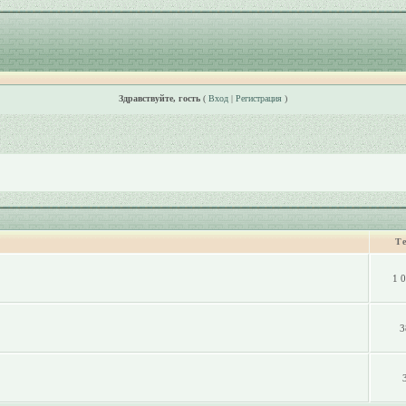
Здравствуйте, гость
(
Вход
|
Регистрация
)
Т
1 
3