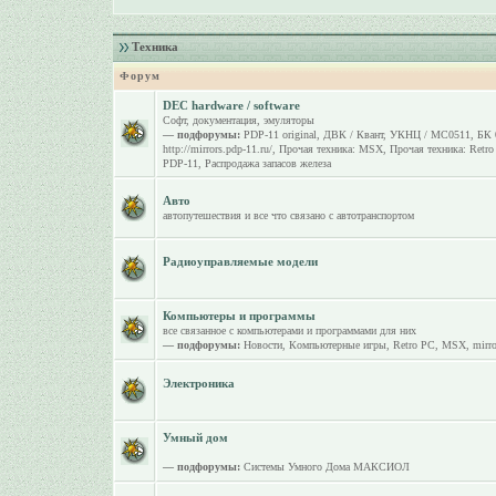
Техника
Форум
DEC hardware / software
Софт, документация, эмуляторы
— подфорумы:
PDP-11 original
,
ДВК / Квант
,
УКНЦ / МС0511
,
БК 
http://mirrors.pdp-11.ru/
,
Прочая техника: MSX
,
Прочая техника: Retr
PDP-11
,
Распродажа запасов железа
Авто
автопутешествия и все что связано с автотранспортом
Радиоуправляемые модели
Компьютеры и программы
все связанное с компьютерами и программами для них
— подфорумы:
Новости
,
Компьютерные игры
,
Retro PC
,
MSX
,
mirro
Электроника
Умный дом
— подфорумы:
Системы Умного Дома МАКСИОЛ