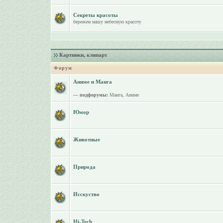
Секреты красоты
бережем нашу небесную красоту
Картинки, клипарт
Форум
Аниме и Манга
— подфорумы:
Манга
,
Аниме
Юмор
Животные
Природа
Исскуство
Hi-Tech