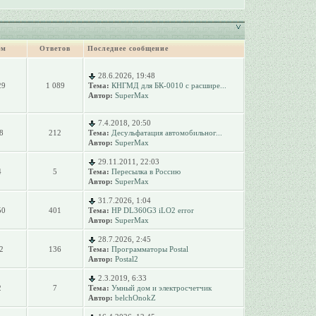
ем
Ответов
Последнее сообщение
28.6.2026, 19:48
29
1 089
Тема:
КНГМД для БК-0010 с расшире...
Автор:
SuperMax
7.4.2018, 20:50
8
212
Тема:
Десульфатация автомобильног...
Автор:
SuperMax
29.11.2011, 22:03
4
5
Тема:
Пересылка в Россию
Автор:
SuperMax
31.7.2026, 1:04
50
401
Тема:
HP DL360G3 iLO2 error
Автор:
SuperMax
28.7.2026, 2:45
2
136
Тема:
Программаторы Postal
Автор:
Postal2
2.3.2019, 6:33
2
7
Тема:
Умный дом и электросчетчик
Автор:
belchOnokZ