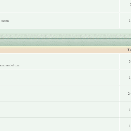
1
 железа
Т
5
mont.maxiol.com
1
2
1
1