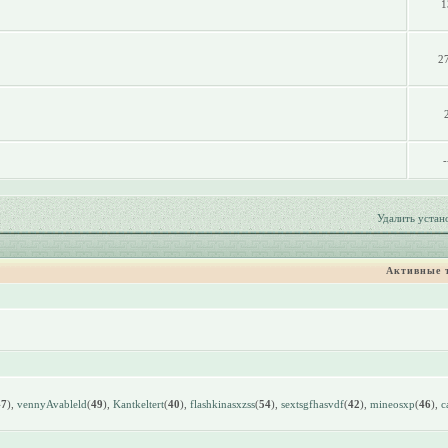
1
2
-
Удалить устан
Активные 
47
),
vennyAvableld
(
49
),
Kantkeltert
(
40
),
flashkinasxzss
(
54
),
sextsgfhasvdf
(
42
),
mineosxp
(
46
),
c