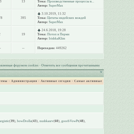
3
13
Тема:
Производственные процессы в...
Автор:
SuperMax
3.10.2019, 11:32
78
395
Тема:
Цитаты индейских вождей
Автор:
SuperMax
24.6.2018, 19:28
2
19
Тема:
Потоп в Перми
Автор:
IrishkaKlim
-
--
Переходов:
449262
овленные форумом cookies
·
Отметить все сообщения прочитанными
темы
·
Администрация
·
Активные сегодня
·
Самые активные
argistic
(
39
),
bowDrolla
(
43
),
nushkasrv
(
60
),
goorbVowPt
(
48
),