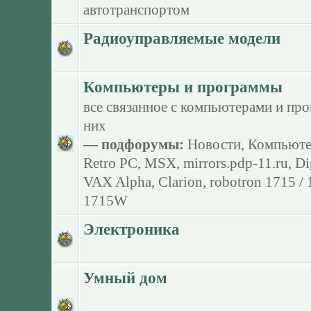
автотранспортом
Радиоуправляемые модели
Компьютеры и программы
все связанное с компьютерами и пр
них
— подфорумы:
Новости
,
Компьюте
Retro PC
,
MSX
,
mirrors.pdp-11.ru
,
Di
VAX Alpha
,
Clarion
,
robotron 1715 /
1715W
Электроника
Умный дом