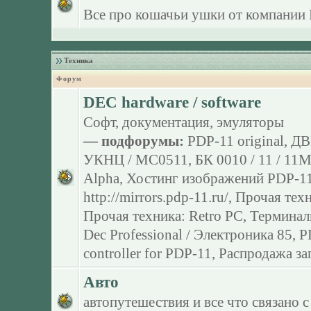
Все про кошачьи ушки от компании 
Техника
Форум
DEC hardware / software
Софт, документация, эмуляторы
— подфорумы:
PDP-11 original
,
ДВ
УКНЦ / МС0511
,
БК 0010 / 11 / 11
Alpha
,
Хостинг изображений PDP-11
http://mirrors.pdp-11.ru/
,
Прочая тех
Прочая техника: Retro PC
,
Терминал
Dec Professional / Электроника 85
,
P
controller for PDP-11
,
Распродажа за
Авто
автопутешествия и все что связано с