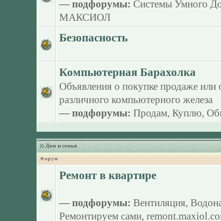
— подфорумы:
Системы Умного Д
МАКСИОЛ
Безопасность
Компьютерная Барахолка
Объявления о покупке продаже или 
различного компьютерного железа
— подфорумы:
Продам
,
Куплю
,
Об
Дом и семья
Форум
Ремонт в квартире
— подфорумы:
Вентиляция
,
Водона
Ремонтируем сами
,
remont.maxiol.c