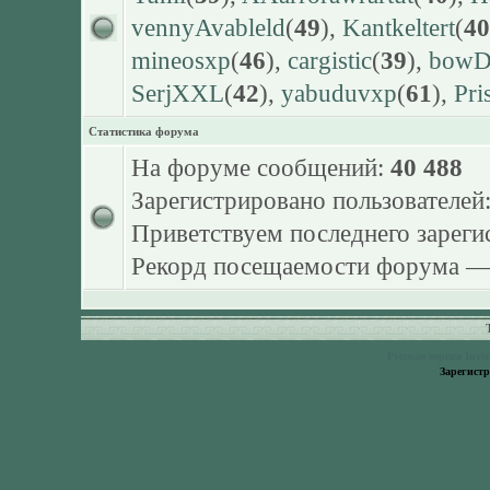
vennyAvableld
(
49
),
Kantkeltert
(
40
mineosxp
(
46
),
cargistic
(
39
),
bowDr
SerjXXL
(
42
),
yabuduvxp
(
61
),
Pri
Статистика форума
На форуме сообщений:
40 488
Зарегистрировано пользователей
Приветствуем последнего зарег
Рекорд посещаемости форума 
Русская версия
Invi
Зарегист