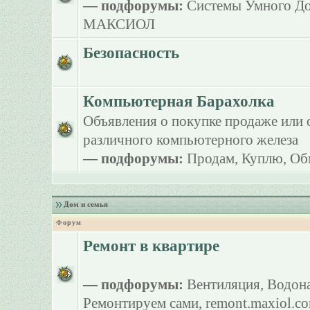
— подфорумы:
Системы Умного Д
МАКСИОЛ
Безопасность
Компьютерная Барахолка
Объявления о покупке продаже или 
различного компьютерного железа
— подфорумы:
Продам
,
Куплю
,
Об
Дом и семья
Форум
Ремонт в квартире
— подфорумы:
Вентиляция
,
Водона
Ремонтируем сами
,
remont.maxiol.c