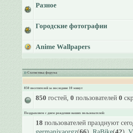
Разное
Городские фотографии
Anime Wallpapers
Статистика форума
850 посетителей за последние 10 минут
850
гостей,
0
пользователей
0
скр
Поздравляем с днем рождения наших пользователей:
18
пользователей празднуют сего
germaniyaorgz
(
66
),
RaBike
(
42
),
V