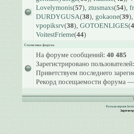
Lovelymonis
(
57
),
ztusmaxs
(
54
),
f
DURDYGUSA
(
38
),
gokaone
(
39
)
vpopiksrv
(
38
),
GOTOENLIGES
(
VoitestFrieme
(
44
)
Статистика форума
На форуме сообщений:
40 485
Зарегистрировано пользователей
Приветствуем последнего зарег
Рекорд посещаемости форума 
Русская версия
Invi
Зарегист