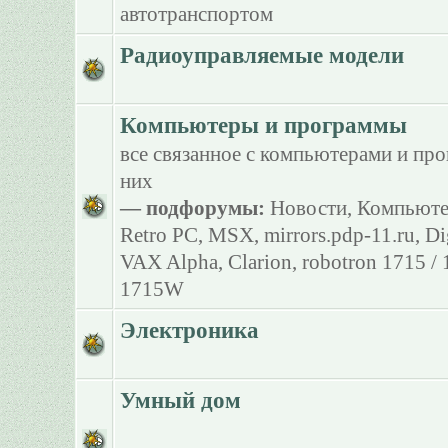
автотранспортом
Радиоуправляемые модели
Компьютеры и программы
все связанное с компьютерами и пр
них
— подфорумы:
Новости
,
Компьюте
Retro PC
,
MSX
,
mirrors.pdp-11.ru
,
Di
VAX Alpha
,
Clarion
,
robotron 1715 /
1715W
Электроника
Умный дом