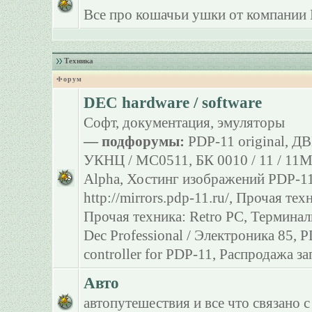
Все про кошачьи ушки от компании 
Техника
Форум
DEC hardware / software
Софт, документация, эмуляторы
— подфорумы:
PDP-11 original
,
ДВ
УКНЦ / МС0511
,
БК 0010 / 11 / 11
Alpha
,
Хостинг изображений PDP-11
http://mirrors.pdp-11.ru/
,
Прочая тех
Прочая техника: Retro PC
,
Терминал
Dec Professional / Электроника 85
,
P
controller for PDP-11
,
Распродажа за
Авто
автопутешествия и все что связано с